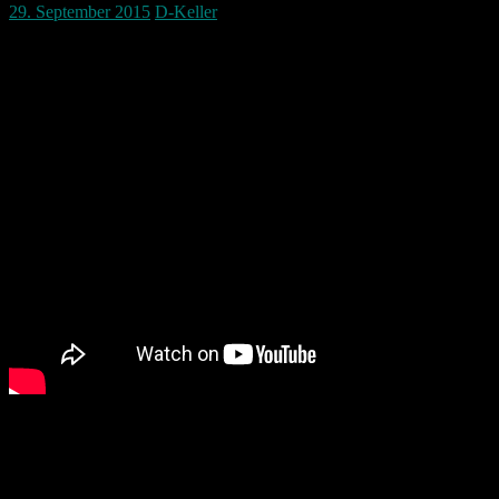
29. September 2015
D-Keller
2015-09-28 München – Augsburg DB ICE 
Mit dem ICE ging es am 28.09.2015 vom Münchner Hauptbahnhof i
Trotz Oktoberfest war der Zug zum glück nicht überfüllt.
An diesem Tag fuhr der ICE leider schon das zweite mal aus dem HBF 
München.