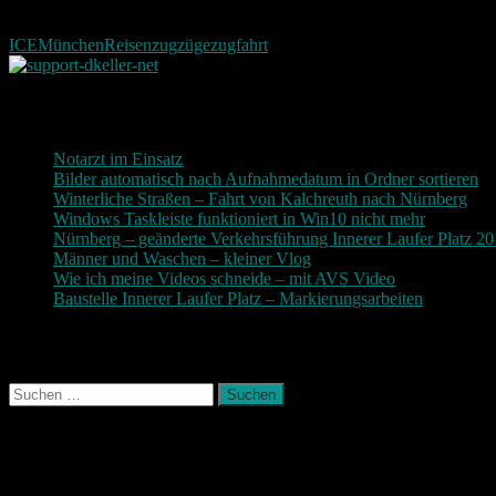
Anschließend nahm er die Ausweichroute über Augsburg nach Nürnb
ICE
München
Reisen
zug
züge
zugfahrt
Neueste Beiträge
Notarzt im Einsatz
20. Januar 2019
Bilder automatisch nach Aufnahmedatum in Ordner sortieren
3
Winterliche Straßen – Fahrt von Kalchreuth nach Nürnberg
10
Windows Taskleiste funktioniert in Win10 nicht mehr
30. Nove
Nürnberg – geänderte Verkehrsführung Innerer Laufer Platz 2
Männer und Waschen – kleiner Vlog
9. November 2017
Wie ich meine Videos schneide – mit AVS Video
9. November
Baustelle Innerer Laufer Platz – Markierungsarbeiten
3. Novem
Photografie und mehr
Suchen
nach:
August 2026
M
D
M
D
F
S
S
1
2
3
4
5
6
7
8
9