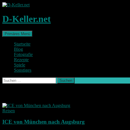
Zum
Inhalt
springen
D-Keller.net
Suchen
Primäres Menü
Startseite
Blog
Fotografie
Rezepte
Spiele
Sonstiges
Suchen
nach:
Schlagwort-Archiv: züge
Reisen
ICE von München nach Augsburg