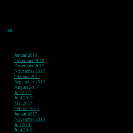
10
11
12
13
14
15
16
17
18
19
20
21
22
23
24
25
26
27
28
29
30
31
« Jan.
Archiv
Januar 2019
Dezember 2018
Dezember 2017
November 2017
Oktober 2017
September 2017
August 2017
Juli 2017
Juni 2017
Mai 2017
Februar 2017
Januar 2017
November 2016
Juli 2016
Juni 2016