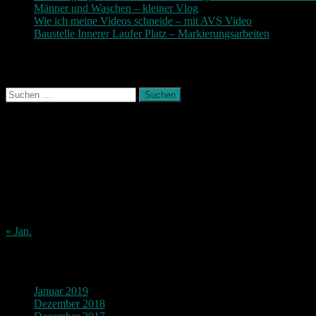
Männer und Waschen – kleiner Vlog
9. November 2017
Wie ich meine Videos schneide – mit AVS Video
9. November
Baustelle Innerer Laufer Platz – Markierungsarbeiten
3. Novem
Photografie und mehr
Suchen
nach:
August 2026
M
D
M
D
F
S
S
1
2
3
4
5
6
7
8
9
10
11
12
13
14
15
16
17
18
19
20
21
22
23
24
25
26
27
28
29
30
31
« Jan.
Archiv
Januar 2019
Dezember 2018