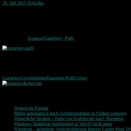
29. Juli 2015
D-Keller
Mal wieder etwas unter der Kategorie „Verrückte Sachen“
Ein Unisex Gameboy Kapuzenpulli für Nerds & Geeks
Gibt es bei Amazon aktuell für 31 – 34 Euro
Klick hier ->
Amazon/Gameboy_Pulli
Gameboy
Geschenkidee
Kaputzen Pulli
Unisex
Neueste Beiträge
Notarzt im Einsatz
20. Januar 2019
Bilder automatisch nach Aufnahmedatum in Ordner sortieren
3
Winterliche Straßen – Fahrt von Kalchreuth nach Nürnberg
10
Windows Taskleiste funktioniert in Win10 nicht mehr
30. Nove
Nürnberg – geänderte Verkehrsführung Innerer Laufer Platz 2