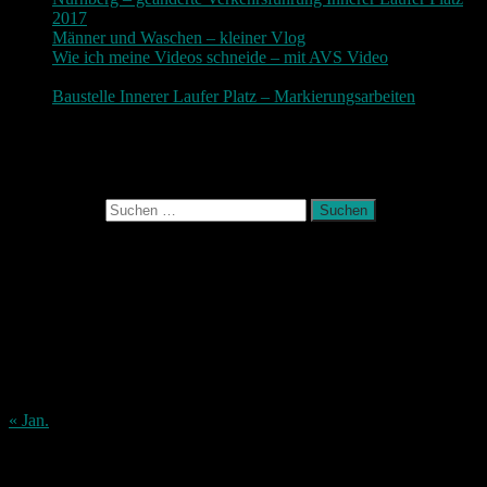
2017
19. November 2017
Männer und Waschen – kleiner Vlog
9. November 2017
Wie ich meine Videos schneide – mit AVS Video
9.
November 2017
Baustelle Innerer Laufer Platz – Markierungsarbeiten
3.
November 2017
Photografie und mehr
Suchen nach:
August 2026
M
D
M
D
F
S
S
1
2
3
4
5
6
7
8
9
10
11
12
13
14
15
16
17
18
19
20
21
22
23
24
25
26
27
28
29
30
31
« Jan.
Archiv