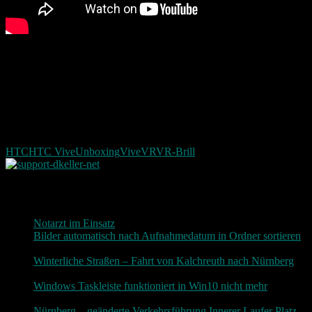
Weitere Videos werde natürlich folgen. Ich bin schon sehr gespannt
auf das Erlebnis in der virtuellen Welt. Weitere Berichte wird es
natürlich von mir hier geben.
Für Fragen zur HTC Vive stehe ich natürlich gern bereit diese zu
Beantworten. Gern darf dazu auch die Kommentar Funktion
verwendet werden.
HTC
HTC Vive
Unboxing
Vive
VR
VR-Brill
Neueste Beiträge
Notarzt im Einsatz
20. Januar 2019
Bilder automatisch nach Aufnahmedatum in Ordner sortieren
3. Dezember 2018
Winterliche Straßen – Fahrt von Kalchreuth nach Nürnberg
10. Dezember 2017
Windows Taskleiste funktioniert in Win10 nicht mehr
30.
November 2017
Nürnberg – geänderte Verkehrsführung Innerer Laufer Platz