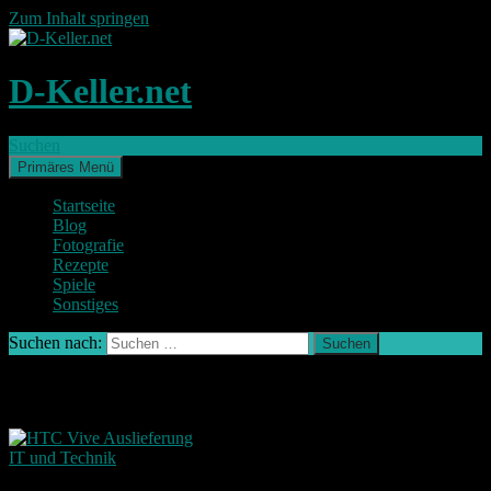
Zum Inhalt springen
D-Keller.net
Suchen
Primäres Menü
Startseite
Blog
Fotografie
Rezepte
Spiele
Sonstiges
Suchen nach:
Schlagwort-Archiv: Unboxing
IT und Technik