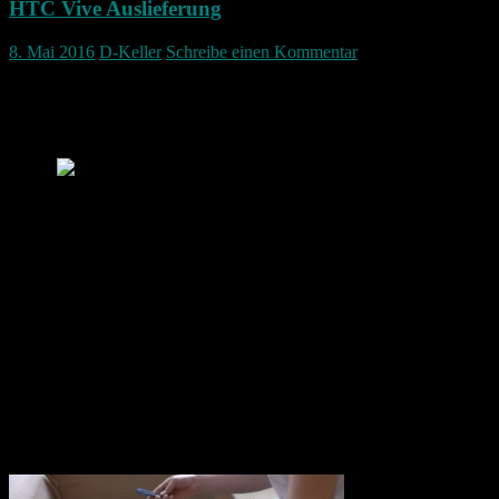
HTC Vive Auslieferung
8. Mai 2016
D-Keller
Schreibe einen Kommentar
Die Auslieferung der HTC Vive ist in vollem Gange.
Die ersten Exemplare sind zwar schon seit längerem bei den
Kunden aber auch die nicht Vorbesteller bekommen so langsam ihre
Brille.
Gestern war es bei mir auch soweit. Ich war
nicht bei den ersten vorbestellen dabei und hab sie einige Tage
später bestellt und habe nun meine HTC Vive auch bekommen.
Leider habe ich einige E-Mails nicht bekommen dass die Brille
verschickt wird. Diese sind im Spam Ordner gelandet. Zum Glück
wurde die Brille auch von jemand anderen entgegen genommen
weil ich zum Lieferzeitpunkt nicht da war. Das war mit einer meiner
Sorgen, dass die Brille nur von mir in Empfang genommen werden
kann.
Eine E-Mail beinhaltet für Steam einen Freischaltcode mit diesem
registriert man die HTC Vive bei Steam genauso wie bei einem
Spiel.
Der Karton ist wirklich sehr groß und auch relativ schwer. Man