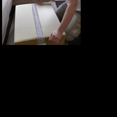
erwartet nicht
wirklich eine Brille darin . Auf jeden Fall macht die Verpackung
schon etwas her. Die Geräte sind sehr gut gepolstert damit Sie auch
die lange Reise gut überstehet. Beim Auspacken der Controller fällt
einem gleich auf dass diese von Steam mit entwickelt worden sind
da der Anschalte Ton der gleiche ist wie Steam Controller. Bei der
HTC Vive Brille fällt einen zudem auch das Gewicht auf. Mit 600g
ist sie doch schon etwas schwerer. Wie es in der Praxis ausschaut
wird sich noch zeigen.
Beim Aufsetzen der Brille wird alles abgedunkelt was bedeutet, das
keinen Tageslicht an den Seiten einfallen kann und somit auch keine
Ablenkung bietet.
70 optische Sensoren auf der Brille helfen in Verbindung mit den
Laser-Positionsmessern eine optimale Erfassung von Bewegungen
im Raum. Zudem besitzt die Brille eine kleine Kamera vorne um
sich schnell und einfach die reale Welt einblenden zu lassen.