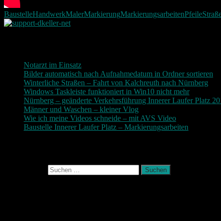
Baustelle
Handwerk
Maler
Markierung
Markierungsarbeiten
Pfeile
Straß
Neueste Beiträge
Notarzt im Einsatz
20. Januar 2019
Bilder automatisch nach Aufnahmedatum in Ordner sortieren
3
Winterliche Straßen – Fahrt von Kalchreuth nach Nürnberg
10
Windows Taskleiste funktioniert in Win10 nicht mehr
30. Nove
Nürnberg – geänderte Verkehrsführung Innerer Laufer Platz 2
Männer und Waschen – kleiner Vlog
9. November 2017
Wie ich meine Videos schneide – mit AVS Video
9. November
Baustelle Innerer Laufer Platz – Markierungsarbeiten
3. Novem
Photografie und mehr
Suchen nach:
August 2026
M
D
M
D
F
S
S
1
2
3
4
5
6
7
8
9