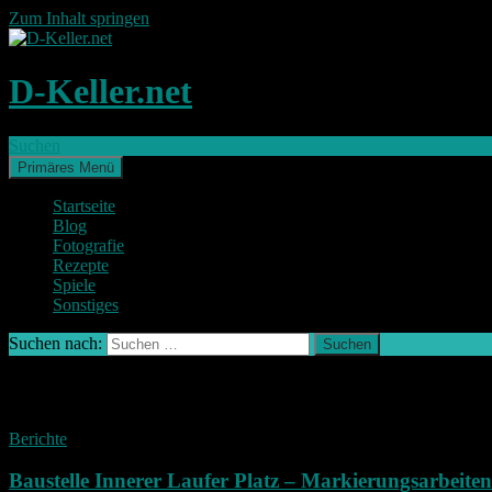
Zum Inhalt springen
D-Keller.net
Suchen
Primäres Menü
Startseite
Blog
Fotografie
Rezepte
Spiele
Sonstiges
Suchen nach:
Schlagwort-Archiv: Straßenbauarbeiter
Berichte
Baustelle Innerer Laufer Platz – Markierungsarbeiten