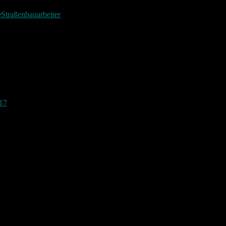
e
Straßenbauarbeiter
. Dezember 2018
. Dezember 2017
mber 2017
017
19. November 2017
 2017
ber 2017