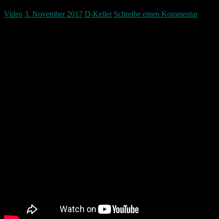
Video
3. November 2017
D-Keller
Schreibe einen Kommentar
Wie kommen eigentlich die Straßenmarkierungen auf die Straße? Ich
die neue Straßenführung.
Hut ab vorm Handwerk!