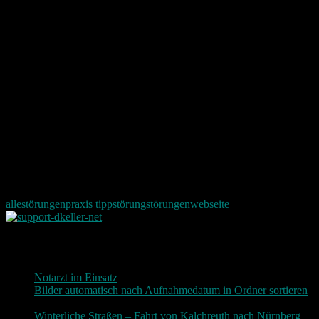
allestörungen
praxis tipp
störung
störungen
webseite
Neueste Beiträge
Notarzt im Einsatz
20. Januar 2019
Bilder automatisch nach Aufnahmedatum in Ordner sortieren
3. Dezember 2018
Winterliche Straßen – Fahrt von Kalchreuth nach Nürnberg