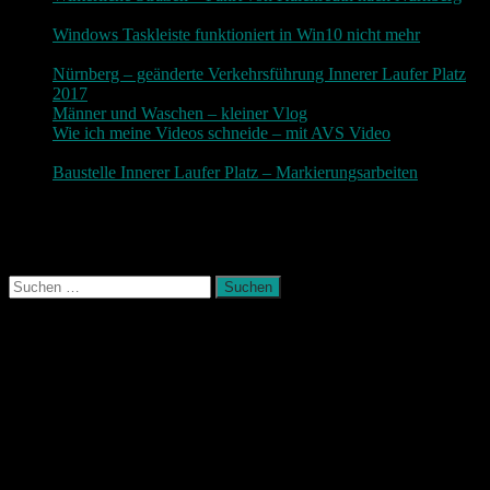
10. Dezember 2017
Windows Taskleiste funktioniert in Win10 nicht mehr
30.
November 2017
Nürnberg – geänderte Verkehrsführung Innerer Laufer Platz
2017
19. November 2017
Männer und Waschen – kleiner Vlog
9. November 2017
Wie ich meine Videos schneide – mit AVS Video
9.
November 2017
Baustelle Innerer Laufer Platz – Markierungsarbeiten
3.
November 2017
Photografie und mehr
Suchen
nach:
August 2026
M
D
M
D
F
S
S
1
2
3
4
5
6
7
8
9
10
11
12
13
14
15
16
17
18
19
20
21
22
23
24
25
26
27
28
29
30
31