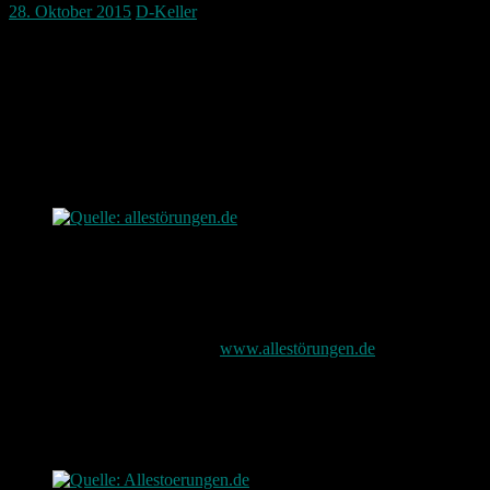
28. Oktober 2015
D-Keller
Geht etwas nicht?
Handy? Playstation? Steam? TV? E-Mails? Internet?
Gibt es eine Störung und du weist nicht was los ist?
Dafür gibt es eine coole Webseite die alle Störungen sammeln
möchte egal um was es sich so handelt.
Quelle: allestörungen.de
Hier darf man auch dann gerne seinen Frust los werden.
Die Webseite findet sich unter
www.allestörungen.de
Eine Heatmap zeigt dann auch wo es in Deutschland mehr oder
weniger Probleme gibt.