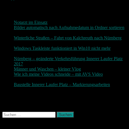
Neueste Beiträge
Notarzt im Einsatz
20. Januar 2019
Bilder automatisch nach Aufnahmedatum in Ordner sortieren
3. Dezember 2018
Winterliche Straßen – Fahrt von Kalchreuth nach Nürnberg
10. Dezember 2017
Windows Taskleiste funktioniert in Win10 nicht mehr
30.
November 2017
Nürnberg – geänderte Verkehrsführung Innerer Laufer Platz
2017
19. November 2017
Männer und Waschen – kleiner Vlog
9. November 2017
Wie ich meine Videos schneide – mit AVS Video
9.
November 2017
Baustelle Innerer Laufer Platz – Markierungsarbeiten
3.
November 2017
Photografie und mehr
Suchen
nach:
August 2026
M
D
M
D
F
S
S