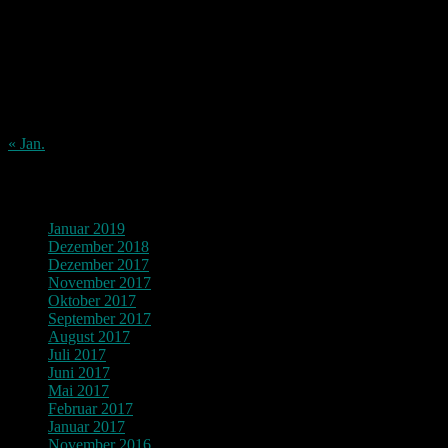
1
2
3
4
5
6
7
8
9
10
11
12
13
14
15
16
17
18
19
20
21
22
23
24
25
26
27
28
29
30
31
« Jan.
Archiv
Januar 2019
Dezember 2018
Dezember 2017
November 2017
Oktober 2017
September 2017
August 2017
Juli 2017
Juni 2017
Mai 2017
Februar 2017
Januar 2017
November 2016