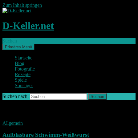
Zum Inhalt springen
D-Keller.net
Suchen
Primäres Menü
Startseite
Blog
Fotografie
Rezepte
Spiele
Sonstiges
Suchen nach:
Schlagwort-Archiv: Schwimm
Allgemein
Aufblasbare Schwimm-Weißwurst