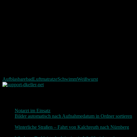
Aufblasbare
bad
Luftmatratze
Schwimm
Weißwurst
Neueste Beiträge
Notarzt im Einsatz
20. Januar 2019
Bilder automatisch nach Aufnahmedatum in Ordner sortieren
3. Dezember 2018
Winterliche Straßen – Fahrt von Kalchreuth nach Nürnberg
10. Dezember 2017