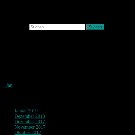
November 2017
Photografie und mehr
Suchen nach:
August 2026
M
D
M
D
F
S
S
1
2
3
4
5
6
7
8
9
10
11
12
13
14
15
16
17
18
19
20
21
22
23
24
25
26
27
28
29
30
31
« Jan.
Archiv
Januar 2019
Dezember 2018
Dezember 2017
November 2017
Oktober 2017