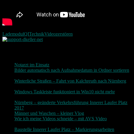
Lademodul
QI
Technik
Video
zerstören
Neueste Beiträge
Notarzt im Einsatz
20. Januar 2019
Bilder automatisch nach Aufnahmedatum in Ordner sortieren
3. Dezember 2018
Winterliche Straßen – Fahrt von Kalchreuth nach Nürnberg
10. Dezember 2017
Windows Taskleiste funktioniert in Win10 nicht mehr
30.
November 2017
Nürnberg – geänderte Verkehrsführung Innerer Laufer Platz
2017
19. November 2017
Männer und Waschen – kleiner Vlog
9. November 2017
Wie ich meine Videos schneide – mit AVS Video
9.
November 2017
Baustelle Innerer Laufer Platz – Markierungsarbeiten
3.