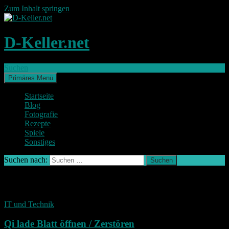
Zum Inhalt springen
D-Keller.net
Suchen
Primäres Menü
Startseite
Blog
Fotografie
Rezepte
Spiele
Sonstiges
Suchen nach:
Schlagwort-Archiv: QI
IT und Technik
Qi lade Blatt öffnen / Zerstören