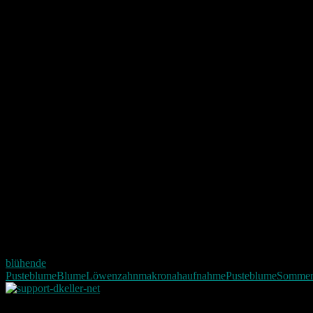
blühende
Pusteblume
Blume
Löwenzahn
makro
nahaufnahme
Pusteblume
Somme