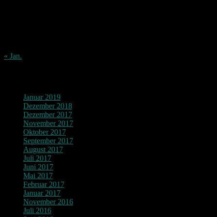
3
4
5
6
7
8
9
10
11
12
13
14
15
16
17
18
19
20
21
22
23
24
25
26
27
28
29
30
31
« Jan.
Archiv
Januar 2019
Dezember 2018
Dezember 2017
November 2017
Oktober 2017
September 2017
August 2017
Juli 2017
Juni 2017
Mai 2017
Februar 2017
Januar 2017
November 2016
Juli 2016