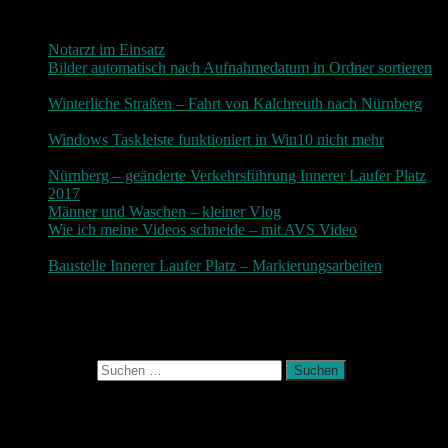
Neueste Beiträge
Notarzt im Einsatz
20. Januar 2019
Bilder automatisch nach Aufnahmedatum in Ordner sortieren
3. Dezember 2018
Winterliche Straßen – Fahrt von Kalchreuth nach Nürnberg
10. Dezember 2017
Windows Taskleiste funktioniert in Win10 nicht mehr
30.
November 2017
Nürnberg – geänderte Verkehrsführung Innerer Laufer Platz
2017
19. November 2017
Männer und Waschen – kleiner Vlog
9. November 2017
Wie ich meine Videos schneide – mit AVS Video
9.
November 2017
Baustelle Innerer Laufer Platz – Markierungsarbeiten
3.
November 2017
Photografie und mehr
Suchen nach:
August 2026
M
D
M
D
F
S
S
1
2