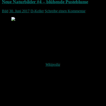
Neue Naturbilder #4 – blühende Pusteblume
Bild
30. Juni 2017
D-Keller
Schreibe einen Kommentar
blühende Pusteblume
Es ist zwar nichts besonderes aber ich fand diese blühende
Pusteblume dennoch so schön und hab eine Nahaufnahme gemacht.
Als Kinder haben wir sie immer abgerissen und sie ausgepustet. Das
ist diesem Löwenzahn erspart geblieben.
Der Gewöhnliche Löwenzahn stellt eine Gruppe sehr ähnlicher und
nah verwandter Pflanzenarten in der Gattung Löwenzahn aus der
Familie der Korbblütler dar.
Wikipedia