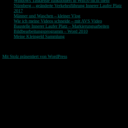
Windows Taskleiste funktioniert in Win10 nicht mehr
Nürnberg – geänderte Verkehrsführung Innerer Laufer Platz
2017
Männer und Waschen – kleiner Vlog
Wie ich meine Videos schneide – mit AVS Video
Baustelle Innerer Laufer Platz – Markierungsarbeiten
Bildbearbeitungsprogramm – Word 2010
Meine Kleingeld Sammlung
Return To Top
d-keller.net 2015-2026
Mit Stolz präsentiert von WordPress