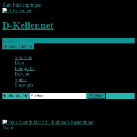
Zum Inhalt springen
D-Keller.net
Suchen
Primäres Menü
Startseite
Blog
Fotografie
Rezepte
Spiele
Sonstiges
Suchen nach:
Schlagwort-Archiv: Pusteblume
Natur