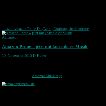
Vor solchen Aktionen lohnt es sich wirklich die Produkte zu kennen 
Alles in allem bin ich mit der Schnäppchenjagd allerdings zufrieden.
Vor allem hab ich nun endlich den SodaStream Wassersprudler mit Gla
amazon
Amazon Prime Day
Betrug
Erfahrungsbericht
prime
Allgemein
Amazon Prime – jetzt mit kostenloser Musik
10. November 2015
D-Keller
Lange hab ich jetzt hin und her überlegt ob ich Prime Kunde werde. 
Mit Amazon Music wird das ganze jetzt wirklich sehr interessant. Jet
ganze läuft über die
Amazon Music App
hier ist es auch möglich die 
Mit Amazon Prime kann man sogar noch sparen. Bestellt man im Jahr 
50 Euro – das sind die Mitgliedsschaft Kosten bei Prime. Mit Amazon P