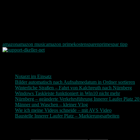
amazon
amazon music
amazon prime
kostensparen
prime
spar tipp
Neueste Beiträge
Notarzt im Einsatz
20. Januar 2019
Bilder automatisch nach Aufnahmedatum in Ordner sortieren
3
Winterliche Straßen – Fahrt von Kalchreuth nach Nürnberg
10
Windows Taskleiste funktioniert in Win10 nicht mehr
30. Nove
Nürnberg – geänderte Verkehrsführung Innerer Laufer Platz 2
Männer und Waschen – kleiner Vlog
9. November 2017
Wie ich meine Videos schneide – mit AVS Video
9. November
Baustelle Innerer Laufer Platz – Markierungsarbeiten
3. Novem
Photografie und mehr