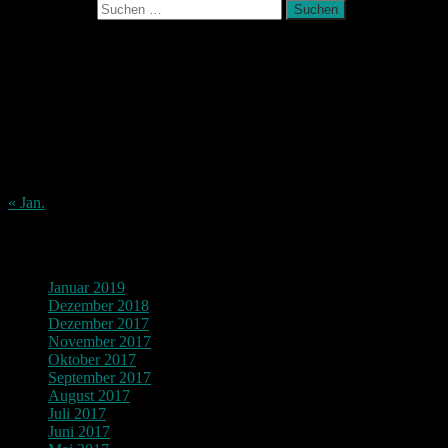
Suchen nach:
August 2026
M
D
M
D
F
S
S
1
2
3
4
5
6
7
8
9
10
11
12
13
14
15
16
17
18
19
20
21
22
23
24
25
26
27
28
29
30
31
« Jan.
Archiv
Januar 2019
Dezember 2018
Dezember 2017
November 2017
Oktober 2017
September 2017
August 2017
Juli 2017
Juni 2017