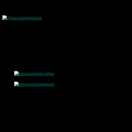
Somit hab ich jetzt das Prime Paket geholt. Zudem steht ja auch Weih
Amazon bietet jedem die Möglichkeit das ganze zu Testen. Einfach a
Vorteile von Amazon Prime
Jetzt noch kurz was alles bei Amazon Prime eigentlich an Service dabe
Also für EUR 49,00/Jahr erhalten Amazon Prime Mitglieder folgende 
Unbegrenzter KOSTENLOSER Premiumversand für Millionen 
Unbegrenztes Streaming von Filmen und Serienepisoden
Unbegrenzt Musik hören !Ohne Werbung!
Leihen Sie kostenlos eBooks aus
Versandkostenfrei – auch für Prime-Artikel unter 29 EUR
Teilen Sie Ihre Versandvorteile
Premiumzugang zu Verkaufsaktionen auf Amazon BuyVIP
Unbegrenzter Speicherplatz für Fotos über Amazon Cloud Dri
Also denkt mal noch mal nach ob es sich auch nicht für euch lohnt b