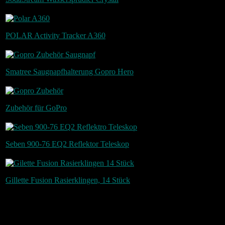
125 €
149,
POLAR Activity Tracker A360
10,99€
13,9
Smatree Saugnapfhalterung
Gopro Hero
27,96 €
34,95
Zubehör für GoPro
77,99 €
97,9
Seben 900-76 EQ2 Reflektor Teleskop
22,67 €
33,33
Gillette Fusion Rasierklingen, 14 Stück
Summe:
356,29 €
438,
Es waren zwar alle Produkte reduziert, allerdings sind drei Euro nun a