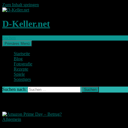
Zum Inhalt springen
D-Keller.net
Suchen
Primäres Menü
Startseite
Blog
Fotografie
Rezepte
Spiele
Sonstiges
Suchen nach:
Schlagwort-Archiv: prime
Allgemein