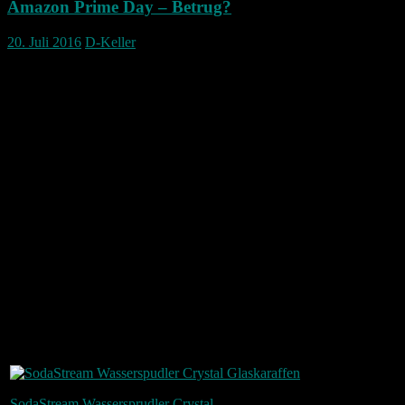
Amazon Prime Day – Betrug?
20. Juli 2016
D-Keller
Amazon Prime Day – Fazit – warn es nun 
Beim Amazon Prime Day hab nicht nur ich ordentlich Geld an Amazon
Schnäppchen? Oder wurden wir an der Nase herum geführt.
Ich will hier mit meiner Einkaufsliste mal einen Vergleich ziehen, was 
Am Amazon Prime Day, habe ich 356,29 € Euro bezahlt. Dafür habe ic
Will man alle Artikel zum heutigen Tag noch einmal kaufen, kommt
Somit ergibt sich eine Ersparnis von 81,91 Euro.
Die Frage stellt sich Natürlich, würde man sich diese Artikel auch oh
Betrachtet man nun allerdings die Einkaufsliste genauer wird man au
Produkt
Prime Day
Regu
91,68 €
107,
SodaStream Wassersprudler Crystal