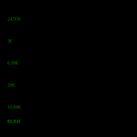
95€
24,95€
9€
3€
 €
6,99€
9
20€
 €
10,66€
20€
81,91€
uch nicht die Welt. Ein Betrug seh ich dabei nicht wirklich.