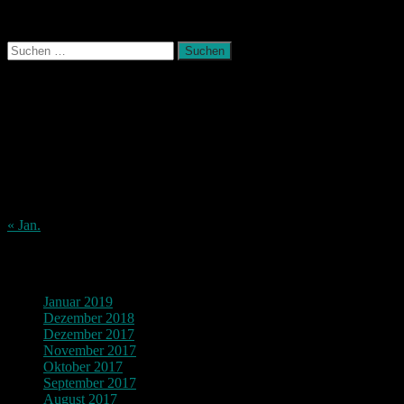
Photografie und mehr
Suchen
nach:
August 2026
M
D
M
D
F
S
S
1
2
3
4
5
6
7
8
9
10
11
12
13
14
15
16
17
18
19
20
21
22
23
24
25
26
27
28
29
30
31
« Jan.
Archiv
Januar 2019
Dezember 2018
Dezember 2017
November 2017
Oktober 2017
September 2017
August 2017