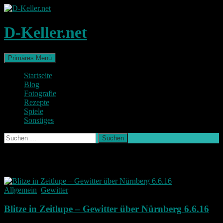
Zum
Inhalt
springen
D-Keller.net
Suchen
Primäres Menü
Startseite
Blog
Fotografie
Rezepte
Spiele
Sonstiges
Suchen
nach:
Schlagwort-Archiv: Juni
Allgemein
,
Gewitter
Blitze in Zeitlupe – Gewitter über Nürnberg 6.6.16