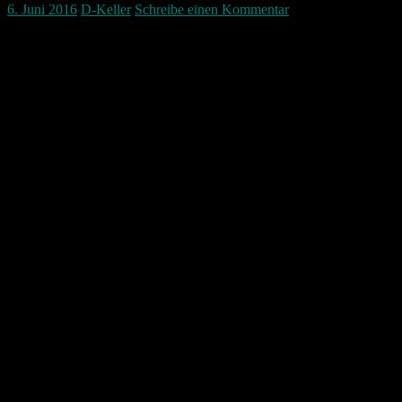
6. Juni 2016
D-Keller
Schreibe einen Kommentar
Ein Unwetter hat sich am 6.6.2016 über der Nürnberger Südstadt
ausgetobt. Etliche Keller wurden dabei auch überflutet. Mehrere
Häuser wurden vom Blitz getroffen.
Aufgrund der guten Lage hab ich ein paar Blitze einfangen können
und hab diese zusammen geschnitten und in Zeitlupe ablaufen
lassen.