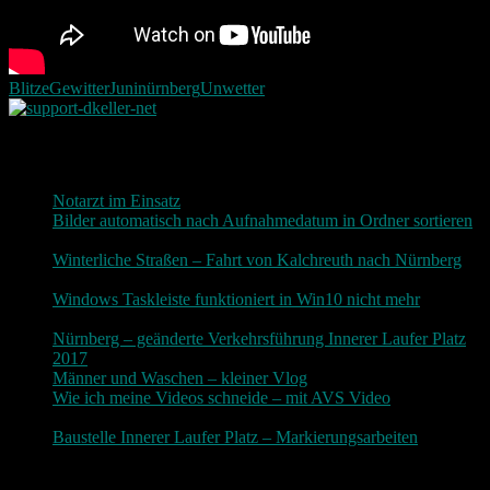
Blitze
Gewitter
Juni
nürnberg
Unwetter
Neueste Beiträge
Notarzt im Einsatz
20. Januar 2019
Bilder automatisch nach Aufnahmedatum in Ordner sortieren
3. Dezember 2018
Winterliche Straßen – Fahrt von Kalchreuth nach Nürnberg
10. Dezember 2017
Windows Taskleiste funktioniert in Win10 nicht mehr
30.
November 2017
Nürnberg – geänderte Verkehrsführung Innerer Laufer Platz
2017
19. November 2017
Männer und Waschen – kleiner Vlog
9. November 2017
Wie ich meine Videos schneide – mit AVS Video
9.
November 2017
Baustelle Innerer Laufer Platz – Markierungsarbeiten
3.
November 2017