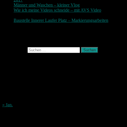
Männer und Waschen – kleiner Vlog
9. November 2017
Wie ich meine Videos schneide – mit AVS Video
9.
November 2017
Baustelle Innerer Laufer Platz – Markierungsarbeiten
3.
November 2017
Photografie und mehr
Suchen nach:
August 2026
M
D
M
D
F
S
S
1
2
3
4
5
6
7
8
9
10
11
12
13
14
15
16
17
18
19
20
21
22
23
24
25
26
27
28
29
30
31
« Jan.
Archiv