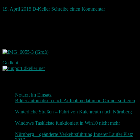
19. April 2015
D-Keller
Schreibe einen Kommentar
Lebe glücklich lebe heiter wie der Spatz am Blitzableiter.
Schläg der Blitz dann doch mal ein musst du auch nicht traurig sein.
Bringt er doch auch mit sich neue Energie das schadet meist ja nie.
D-Keller.net
Gedicht
Neueste Beiträge
Notarzt im Einsatz
20. Januar 2019
Bilder automatisch nach Aufnahmedatum in Ordner sortieren
3. Dezember 2018
Winterliche Straßen – Fahrt von Kalchreuth nach Nürnberg
10. Dezember 2017
Windows Taskleiste funktioniert in Win10 nicht mehr
30.
November 2017
Nürnberg – geänderte Verkehrsführung Innerer Laufer Platz
2017
19. November 2017