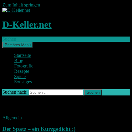
Zum Inhalt springen
D-Keller.net
Suchen
Primäres Menü
Startseite
Blog
Fotografie
Rezepte
Spiele
Sonstiges
Suchen nach:
Schlagwort-Archiv: Gedicht
Allgemein
Der Spatz – ein Kurzgedicht :)