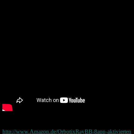
Entsprechend dafür gibts auch ein kleines Werbe Video dazu:
Hier kann man den kleinen Vorbestellen:
http://www.Amazon.de/OrbotixRayBB-8app-aktivierten