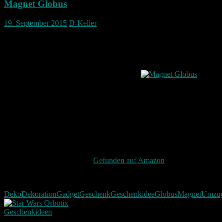
Magnet Globus
19. September 2015
D-Keller
Ein Magnet Globus
Als Geschenk für Geburtstag oder zum Einzug in eine neue
Wohnung oder einfach nur zur Dekoration.
Die Metall Kugel auf der die Erde abgebildet ist mit ihren Ländern
wird durch einen elektrischen Magneten in der Luft gehalten und
schwebt so zwischen dem eigentlichen Magneten und wird von
LEDs beleuchtet was im Dunklen eine coole Optik bringt.
Da die Kugel schwebt, kann der Magnet Globus auch frei bewegt
werden.
Ein wirklich cooles Gadget.
Gefunden auf Amazon
Deko
Dekoration
Gadget
Geschenk
Geschenkidee
Globus
Magnet
Umzu
Geschenkideen