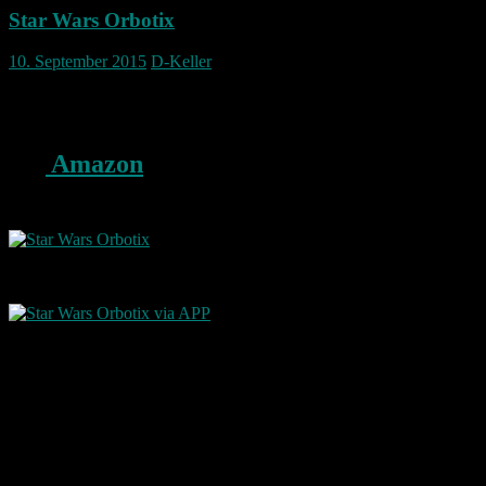
Star Wars Orbotix
10. September 2015
D-Keller
Dem neuen Star Wars Film ende des Jahres gehen die Vorzeichen
voraus! 🙂
Bei
Amazon
gibts einen Star Wars
Orbotix Ray BB-8 zum vorbestellen.
Steuerbar übers Handy via entsprechender APP.
Richtig geile Sache! 🙂