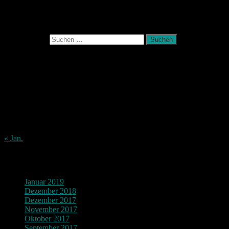
Photografie und mehr
Suchen nach:
August 2026
M
D
M
D
F
S
S
1
2
3
4
5
6
7
8
9
10
11
12
13
14
15
16
17
18
19
20
21
22
23
24
25
26
27
28
29
30
31
« Jan.
Archiv
Januar 2019
Dezember 2018
Dezember 2017
November 2017
Oktober 2017
September 2017