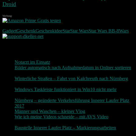
Droid
Werbung:
Gadget
Geschenk
Geschenkidee
Star
Star Wars
Star Wars BB-8
Wars
Neueste Beiträge
Notarzt im Einsatz
20. Januar 2019
Bilder automatisch nach Aufnahmedatum in Ordner sortieren
3. Dezember 2018
Winterliche Straßen – Fahrt von Kalchreuth nach Nürnberg
10. Dezember 2017
Windows Taskleiste funktioniert in Win10 nicht mehr
30.
November 2017
Nürnberg – geänderte Verkehrsführung Innerer Laufer Platz
2017
19. November 2017
Männer und Waschen – kleiner Vlog
9. November 2017
Wie ich meine Videos schneide – mit AVS Video
9.
November 2017
Baustelle Innerer Laufer Platz – Markierungsarbeiten
3.
November 2017