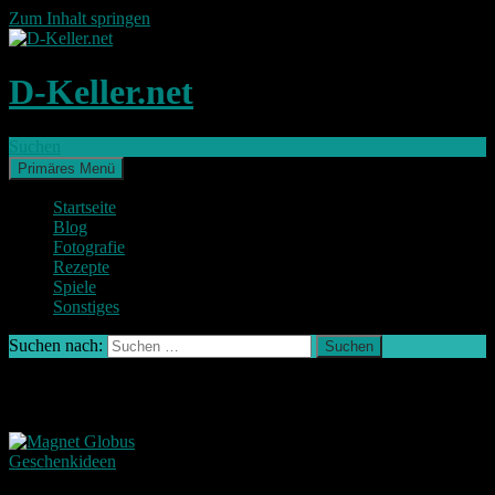
Zum Inhalt springen
D-Keller.net
Suchen
Primäres Menü
Startseite
Blog
Fotografie
Rezepte
Spiele
Sonstiges
Suchen nach:
Schlagwort-Archiv: Gadget
Geschenkideen