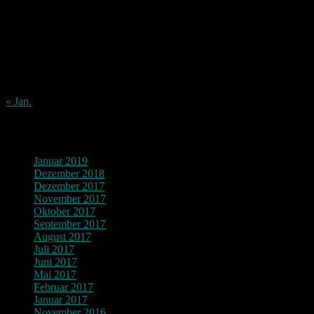
1
2
3
4
5
6
7
8
9
10
11
12
13
14
15
16
17
18
19
20
21
22
23
24
25
26
27
28
29
30
31
« Jan.
Archiv
Januar 2019
Dezember 2018
Dezember 2017
November 2017
Oktober 2017
September 2017
August 2017
Juli 2017
Juni 2017
Mai 2017
Februar 2017
Januar 2017
November 2016