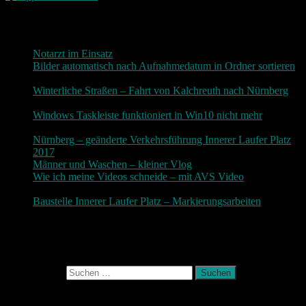
Neueste Beiträge
Notarzt im Einsatz
20. Januar 2019
Bilder automatisch nach Aufnahmedatum in Ordner sortieren
3. Dezember 2018
Winterliche Straßen – Fahrt von Kalchreuth nach Nürnberg
10. Dezember 2017
Windows Taskleiste funktioniert in Win10 nicht mehr
30.
November 2017
Nürnberg – geänderte Verkehrsführung Innerer Laufer Platz
2017
19. November 2017
Männer und Waschen – kleiner Vlog
9. November 2017
Wie ich meine Videos schneide – mit AVS Video
9.
November 2017
Baustelle Innerer Laufer Platz – Markierungsarbeiten
3.
November 2017
Photografie und mehr
Suchen nach:
August 2026
M
D
M
D
F
S
S