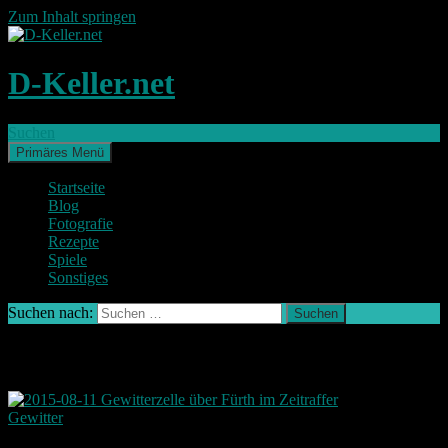
Zum Inhalt springen
D-Keller.net
Suchen
Primäres Menü
Startseite
Blog
Fotografie
Rezepte
Spiele
Sonstiges
Suchen nach:
Schlagwort-Archiv: Fürth
Gewitter