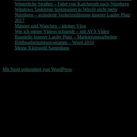
Winterliche Straßen – Fahrt von Kalchreuth nach Nürnberg
Windows Taskleiste funktioniert in Win10 nicht mehr
Nürnberg – geänderte Verkehrsführung Innerer Laufer Platz
2017
Männer und Waschen – kleiner Vlog
Wie ich meine Videos schneide – mit AVS Video
Baustelle Innerer Laufer Platz – Markierungsarbeiten
Bildbearbeitungsprogramm – Word 2010
Meine Kleingeld Sammlung
Return To Top
d-keller.net 2015-2026
Mit Stolz präsentiert von WordPress