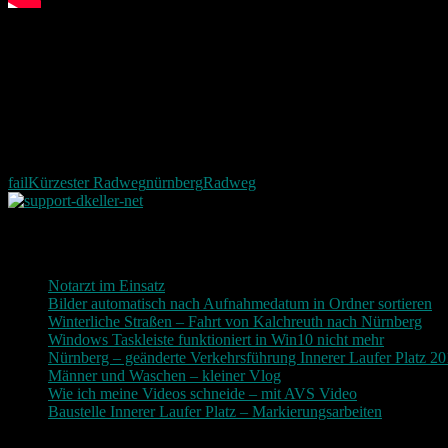
fail
Kürzester Radweg
nürnberg
Radweg
Neueste Beiträge
Notarzt im Einsatz
20. Januar 2019
Bilder automatisch nach Aufnahmedatum in Ordner sortieren
3
Winterliche Straßen – Fahrt von Kalchreuth nach Nürnberg
10
Windows Taskleiste funktioniert in Win10 nicht mehr
30. Nove
Nürnberg – geänderte Verkehrsführung Innerer Laufer Platz 2
Männer und Waschen – kleiner Vlog
9. November 2017
Wie ich meine Videos schneide – mit AVS Video
9. November
Baustelle Innerer Laufer Platz – Markierungsarbeiten
3. Novem