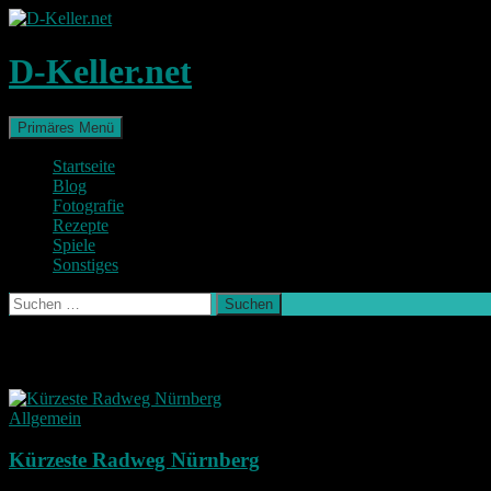
Zum
Inhalt
springen
D-Keller.net
Suchen
Primäres Menü
Startseite
Blog
Fotografie
Rezepte
Spiele
Sonstiges
Suchen
nach:
Schlagwort-Archiv: fail
Allgemein
Kürzeste Radweg Nürnberg