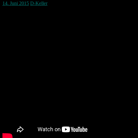
14. Juni 2015
D-Keller
In Nürnberg gibt es den kürzesten Radweg
An der Kreuzung Pirkheimer Straße und Äußere Bayreuter Straße gib
Er fängt kaum an dann endet er auch schon wieder und dann direkt
Aber seht selbst: