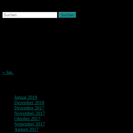
Photografie und mehr
Suchen
nach:
August 2026
M
D
M
D
F
S
S
1
2
3
4
5
6
7
8
9
10
11
12
13
14
15
16
17
18
19
20
21
22
23
24
25
26
27
28
29
30
31
« Jan.
Archiv
Januar 2019
Dezember 2018
Dezember 2017
November 2017
Oktober 2017
September 2017
August 2017