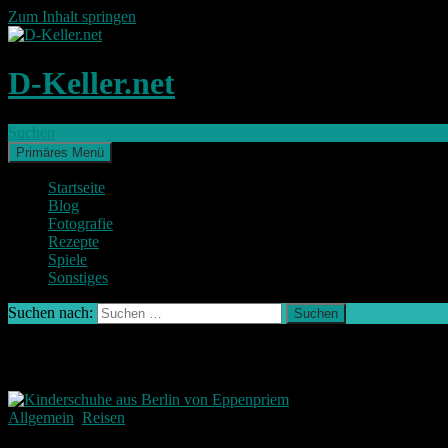
Zum Inhalt springen
D-Keller.net
Suchen
Primäres Menü
Startseite
Blog
Fotografie
Rezepte
Spiele
Sonstiges
Suchen nach:
Schlagwort-Archiv: Eppenpriem
Allgemein
,
Reisen