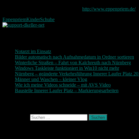
Mehr zum Kinderschuhladen gibt es auf
http://www.eppenpriem.de/
Eppenpriem
Kinder
Schuhe
Neueste Beiträge
Notarzt im Einsatz
20. Januar 2019
Bilder automatisch nach Aufnahmedatum in Ordner sortieren
3
Winterliche Straßen – Fahrt von Kalchreuth nach Nürnberg
10
Windows Taskleiste funktioniert in Win10 nicht mehr
30. Nove
Nürnberg – geänderte Verkehrsführung Innerer Laufer Platz 2
Männer und Waschen – kleiner Vlog
9. November 2017
Wie ich meine Videos schneide – mit AVS Video
9. November
Baustelle Innerer Laufer Platz – Markierungsarbeiten
3. Novem
Photografie und mehr
Suchen nach:
August 2026
M
D
M
D
F
S
S
1
2