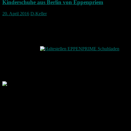
Kinderschuhe aus Berlin von Eppenpriem
20. April 2016
D-Keller
Vor ein paar Tagen hat mir eine Freundin aus Berlin geschrieben, das
Sie lebt in Berlin und hat nun seit kurzem dort einen Schuhladen extr
Der Laden ist relativ zentral im östlichen Berlin-Friedrichshain zu f
Str./Warschauer Str.)
Geöffnet hat der Kinderschuhladen von Montag bis Samstag von 11:
Der Name des Ladens ist Klein EPPENPRIEM – Er bietet Kinderschu
Es gibt dort Kinderschuhe von den Größen 18-35.
Die Marken reichen von ShoesMe, Noel, Garvalin, Agatha Ruiz De 
Einen Onlineshop gibt es leider noch nicht. Es befindet sich ja aber a
Also wer in Berlin ist, kleine Kinder hat oder welche kennt, darf 
Kundschaft und wenn ihnen geholfen wird, Ihren Traum leben zu kö
Ich wünsche euch auf jeden Fall ganz viel Erfolg bei eurem vorhaben