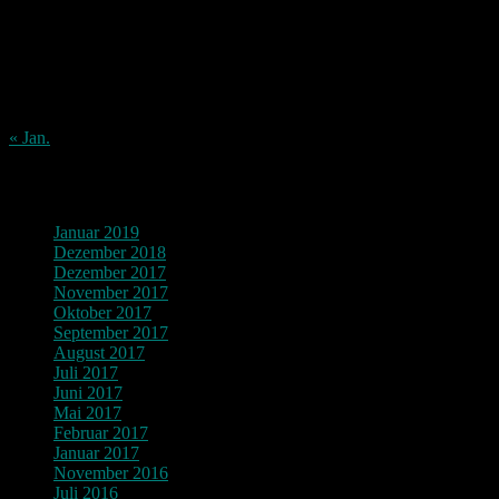
3
4
5
6
7
8
9
10
11
12
13
14
15
16
17
18
19
20
21
22
23
24
25
26
27
28
29
30
31
« Jan.
Archiv
Januar 2019
Dezember 2018
Dezember 2017
November 2017
Oktober 2017
September 2017
August 2017
Juli 2017
Juni 2017
Mai 2017
Februar 2017
Januar 2017
November 2016
Juli 2016