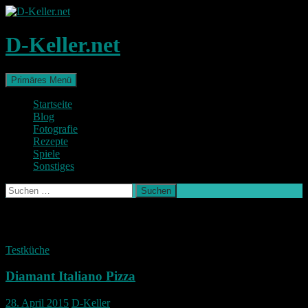
Zum
Inhalt
springen
D-Keller.net
Suchen
Primäres Menü
Startseite
Blog
Fotografie
Rezepte
Spiele
Sonstiges
Suchen
nach:
Schlagwort-Archiv: Diamant
Testküche
Diamant Italiano Pizza
28. April 2015
D-Keller