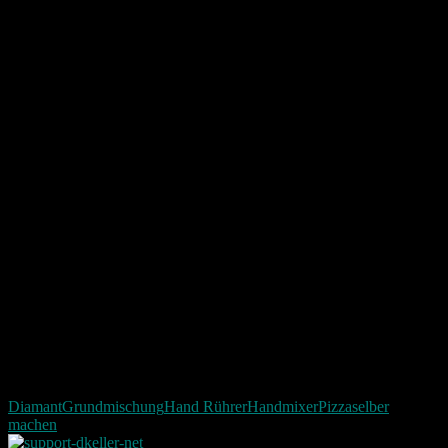
Diamant
Grundmischung
Hand Rührer
Handmixer
Pizza
selber
machen