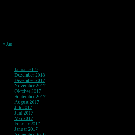
1
2
3
4
5
6
7
8
9
10
11
12
13
14
15
16
17
18
19
20
21
22
23
24
25
26
27
28
29
30
31
« Jan.
Archiv
Januar 2019
Dezember 2018
Dezember 2017
November 2017
Oktober 2017
September 2017
August 2017
Juli 2017
Juni 2017
Mai 2017
Februar 2017
Januar 2017
November 2016