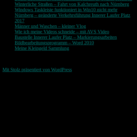
Winterliche Straßen – Fahrt von Kalchreuth nach Nürnberg
Windows Taskleiste funktioniert in Win10 nicht mehr
Nürnberg – geänderte Verkehrsführung Innerer Laufer Platz
2017
Männer und Waschen – kleiner Vlog
Wie ich meine Videos schneide – mit AVS Video
Baustelle Innerer Laufer Platz – Markierungsarbeiten
Bildbearbeitungsprogramm – Word 2010
Meine Kleingeld Sammlung
Return To Top
d-keller.net 2015-2026
Mit Stolz präsentiert von WordPress