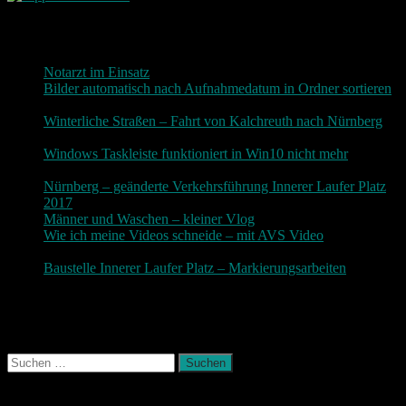
Neueste Beiträge
Notarzt im Einsatz
20. Januar 2019
Bilder automatisch nach Aufnahmedatum in Ordner sortieren
3. Dezember 2018
Winterliche Straßen – Fahrt von Kalchreuth nach Nürnberg
10. Dezember 2017
Windows Taskleiste funktioniert in Win10 nicht mehr
30.
November 2017
Nürnberg – geänderte Verkehrsführung Innerer Laufer Platz
2017
19. November 2017
Männer und Waschen – kleiner Vlog
9. November 2017
Wie ich meine Videos schneide – mit AVS Video
9.
November 2017
Baustelle Innerer Laufer Platz – Markierungsarbeiten
3.
November 2017
Photografie und mehr
Suchen
nach:
August 2026
M
D
M
D
F
S
S