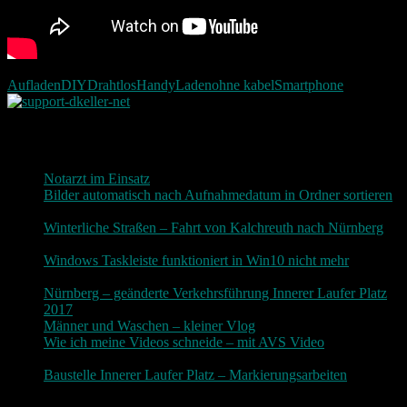
Aufladen
DIY
Drahtlos
Handy
Laden
ohne kabel
Smartphone
Neueste Beiträge
Notarzt im Einsatz
20. Januar 2019
Bilder automatisch nach Aufnahmedatum in Ordner sortieren
3. Dezember 2018
Winterliche Straßen – Fahrt von Kalchreuth nach Nürnberg
10. Dezember 2017
Windows Taskleiste funktioniert in Win10 nicht mehr
30.
November 2017
Nürnberg – geänderte Verkehrsführung Innerer Laufer Platz
2017
19. November 2017
Männer und Waschen – kleiner Vlog
9. November 2017
Wie ich meine Videos schneide – mit AVS Video
9.
November 2017
Baustelle Innerer Laufer Platz – Markierungsarbeiten
3.
November 2017