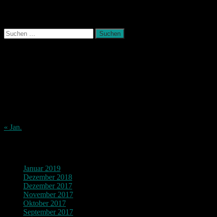
Photografie und mehr
Suchen
nach:
August 2026
M
D
M
D
F
S
S
1
2
3
4
5
6
7
8
9
10
11
12
13
14
15
16
17
18
19
20
21
22
23
24
25
26
27
28
29
30
31
« Jan.
Archiv
Januar 2019
Dezember 2018
Dezember 2017
November 2017
Oktober 2017
September 2017