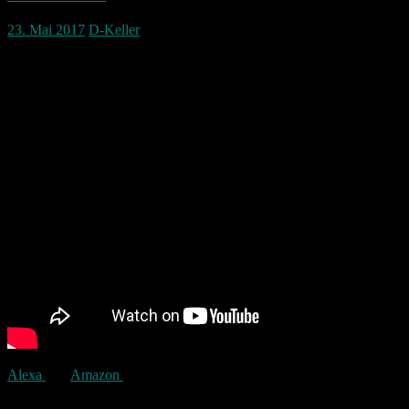
23. Mai 2017
D-Keller
Alexa
von
Amazon
hat ein Problem das Wetter richtig vorher zu
sagen. Es wir dem nach verdammt heiß morgen.