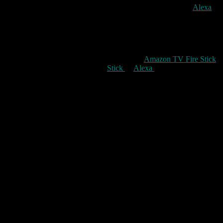
Hier gibts glaube ich allerdings einfach nur ein Problem das
Alexa
Fahrenheit Werte bekommt diese aber als Grad Celsius bestimmt.
Ganz witzige Geschichte. Interessant wäre es noch zu wissen wie
man das in den griff bekommen kann.
Das ganze funktioniert auch, wenn man den
Amazon TV Fire Stick
mit Spracheingabe hat. Auf dem
Stick
ist
Alexa
intigriert.