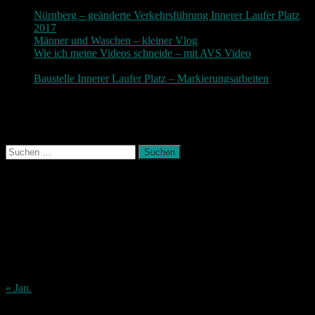
November 2017
Nürnberg – geänderte Verkehrsführung Innerer Laufer Platz
2017
19. November 2017
Männer und Waschen – kleiner Vlog
9. November 2017
Wie ich meine Videos schneide – mit AVS Video
9.
November 2017
Baustelle Innerer Laufer Platz – Markierungsarbeiten
3.
November 2017
Photografie und mehr
Suchen
nach:
August 2026
M
D
M
D
F
S
S
1
2
3
4
5
6
7
8
9
10
11
12
13
14
15
16
17
18
19
20
21
22
23
24
25
26
27
28
29
30
31
« Jan.