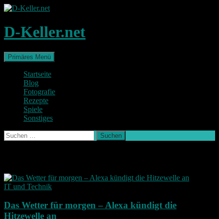
Zum
Inhalt
springen
D-Keller.net
Suchen
Primäres Menü
Startseite
Blog
Fotografie
Rezepte
Spiele
Sonstiges
Suchen
nach:
Schlagwort-Archiv: Alexa
IT und Technik
Das Wetter für morgen – Alexa kündigt die
Hitzewelle an