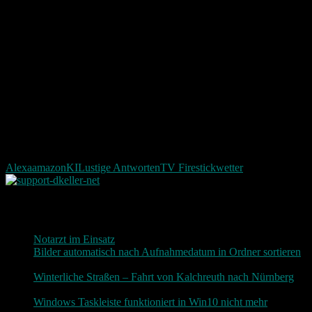
Alexa
amazon
KI
Lustige Antworten
TV Firestick
wetter
Neueste Beiträge
Notarzt im Einsatz
20. Januar 2019
Bilder automatisch nach Aufnahmedatum in Ordner sortieren
3. Dezember 2018
Winterliche Straßen – Fahrt von Kalchreuth nach Nürnberg
10. Dezember 2017
Windows Taskleiste funktioniert in Win10 nicht mehr
30.