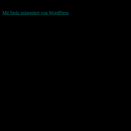
Return To Top
d-keller.net 2015-2026
Mit Stolz präsentiert von WordPress