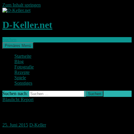
Zum Inhalt springen
D-Keller.net
Suchen
Primäres Menü
Startseite
Blog
Fotografie
Rezepte
Spiele
Sonstiges
Suchen nach:
Blaulicht Report
PEGIDA Demo – Polizei bereitet sich vor
25. Juni 2015
D-Keller