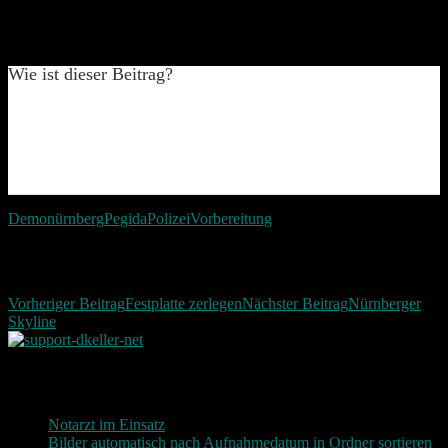
Wie ist dieser Beitrag?
Demo
nürnberg
Pegida
Polizei
Vorbereitung
Beitragsnavigation
Vorheriger Beitrag
Festplatte zerlegen
Nächster Beitrag
Nürnberger
Skyline
Neueste Beiträge
Notarzt im Einsatz
20. Januar 2019
Bilder automatisch nach Aufnahmedatum in Ordner sortieren