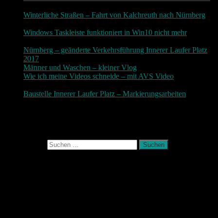
3. Dezember 2018
Winterliche Straßen – Fahrt von Kalchreuth nach Nürnberg
10. Dezember 2017
Windows Taskleiste funktioniert in Win10 nicht mehr
30.
November 2017
Nürnberg – geänderte Verkehrsführung Innerer Laufer Platz
2017
19. November 2017
Männer und Waschen – kleiner Vlog
9. November 2017
Wie ich meine Videos schneide – mit AVS Video
9.
November 2017
Baustelle Innerer Laufer Platz – Markierungsarbeiten
3.
November 2017
Photografie und mehr
Suchen nach:
August 2026
M
D
M
D
F
S
S
1
2
3
4
5
6
7
8
9
10
11
12
13
14
15
16
17
18
19
20
21
22
23
24
25
26
27
28
29
30