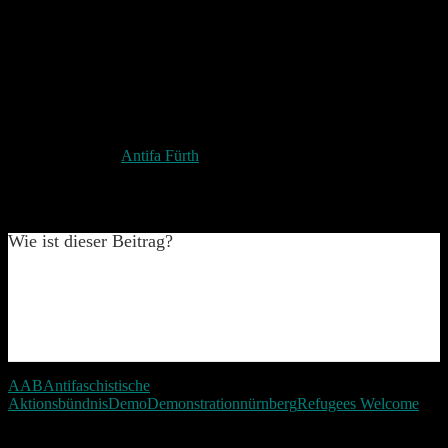
Asylrechtsverschärfungen und gegen Krieg.
Aufgerufen waren alle, die sich für Flüchtlinge einsetzen, die gegen
Rassismus und Nazis sind, die gegen Krieg sind, die für eine
solidarische Welt ohne Ausbeutung und Unterdrückung sind.
Hier der Link zur
Antifa Fürth
Das Video hat noch auf meiner Speicherkarte geschlummert und
daher erst jetzt der post dazu.
Wie ist dieser Beitrag?
AAB
Antifaschistische
Aktionsbündnis
Demo
Demonstration
nürnberg
Refugees Welcome
Beitragsnavigation