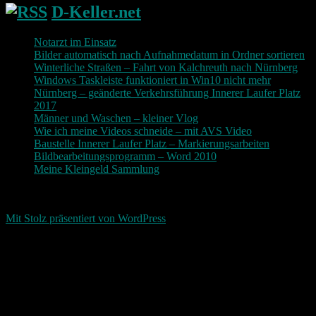
D-Keller.net
Notarzt im Einsatz
Bilder automatisch nach Aufnahmedatum in Ordner sortieren
Winterliche Straßen – Fahrt von Kalchreuth nach Nürnberg
Windows Taskleiste funktioniert in Win10 nicht mehr
Nürnberg – geänderte Verkehrsführung Innerer Laufer Platz
2017
Männer und Waschen – kleiner Vlog
Wie ich meine Videos schneide – mit AVS Video
Baustelle Innerer Laufer Platz – Markierungsarbeiten
Bildbearbeitungsprogramm – Word 2010
Meine Kleingeld Sammlung
Return To Top
d-keller.net 2015-2026
Mit Stolz präsentiert von WordPress