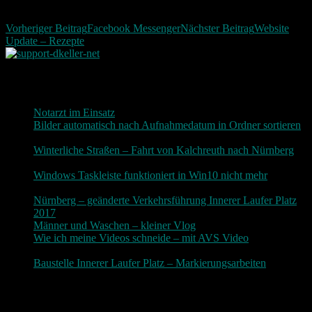
Vorheriger Beitrag
Facebook Messenger
Nächster Beitrag
Website
Update – Rezepte
Neueste Beiträge
Notarzt im Einsatz
20. Januar 2019
Bilder automatisch nach Aufnahmedatum in Ordner sortieren
3. Dezember 2018
Winterliche Straßen – Fahrt von Kalchreuth nach Nürnberg
10. Dezember 2017
Windows Taskleiste funktioniert in Win10 nicht mehr
30.
November 2017
Nürnberg – geänderte Verkehrsführung Innerer Laufer Platz
2017
19. November 2017
Männer und Waschen – kleiner Vlog
9. November 2017
Wie ich meine Videos schneide – mit AVS Video
9.
November 2017
Baustelle Innerer Laufer Platz – Markierungsarbeiten
3.
November 2017
Photografie und mehr