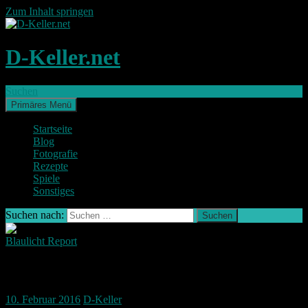
Zum Inhalt springen
D-Keller.net
Suchen
Primäres Menü
Startseite
Blog
Fotografie
Rezepte
Spiele
Sonstiges
Suchen nach:
Blaulicht Report
„Refugees Welcome!“ Nürnberg Demo
10. Februar 2016
D-Keller