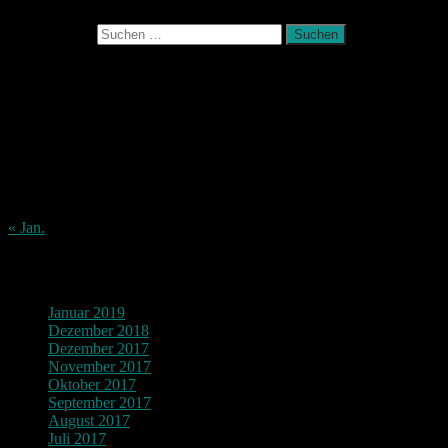
Suchen nach:
August 2026
M
D
M
D
F
S
S
1
2
3
4
5
6
7
8
9
10
11
12
13
14
15
16
17
18
19
20
21
22
23
24
25
26
27
28
29
30
31
« Jan.
Archiv
Januar 2019
Dezember 2018
Dezember 2017
November 2017
Oktober 2017
September 2017
August 2017
Juli 2017