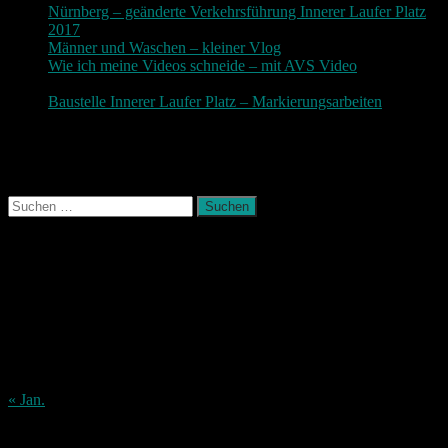
Nürnberg – geänderte Verkehrsführung Innerer Laufer Platz
2017
19. November 2017
Männer und Waschen – kleiner Vlog
9. November 2017
Wie ich meine Videos schneide – mit AVS Video
9.
November 2017
Baustelle Innerer Laufer Platz – Markierungsarbeiten
3.
November 2017
Photografie und mehr
Suchen
nach:
August 2026
M
D
M
D
F
S
S
1
2
3
4
5
6
7
8
9
10
11
12
13
14
15
16
17
18
19
20
21
22
23
24
25
26
27
28
29
30
31
« Jan.
Archiv