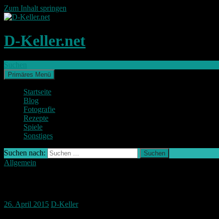
Zum Inhalt springen
D-Keller.net
Suchen
Primäres Menü
Startseite
Blog
Fotografie
Rezepte
Spiele
Sonstiges
Suchen nach:
Allgemein
Finde was es nicht gibt – DSC-H400
26. April 2015
D-Keller