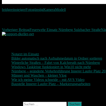
bridge
einsteiger
Foto
günstig
Kamera
Modell
Beitragsnavigation
Vorheriger Beitrag
Feuerwehr Einsatz Nürnberg Sulzbacher Straße
Näc
Neueste Beiträge
Notarzt im Einsatz
20. Januar 2019
Bilder automatisch nach Aufnahmedatum in Ordner sortieren
3
Winterliche Straßen – Fahrt von Kalchreuth nach Nürnberg
10
Windows Taskleiste funktioniert in Win10 nicht mehr
30. Nove
Nürnberg – geänderte Verkehrsführung Innerer Laufer Platz 2
Männer und Waschen – kleiner Vlog
9. November 2017
Wie ich meine Videos schneide – mit AVS Video
9. November
Baustelle Innerer Laufer Platz – Markierungsarbeiten
3. Novem
Photografie und mehr
Suchen nach: