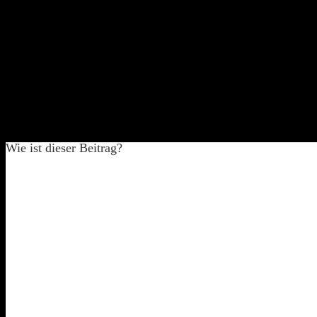
20 Megapixel
63-fachen optischen Zoom
24,5 mm Weitwinkel
HD-Ready
Optischer Bildstabilisator
Das sind die Eckdaten der Kamera. Ob sie nun in der praxis bewährt 
Aktuell ist sie leider noch auf dem Versandweg.
Wie ist dieser Beitrag?