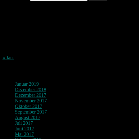
August 2026
M
D
M
D
F
S
S
1
2
3
4
5
6
7
8
9
10
11
12
13
14
15
16
17
18
19
20
21
22
23
24
25
26
27
28
29
30
31
« Jan.
Archiv
Januar 2019
Dezember 2018
Dezember 2017
November 2017
Oktober 2017
September 2017
August 2017
Juli 2017
Juni 2017
Mai 2017