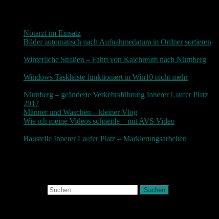
Neueste Beiträge
Notarzt im Einsatz
20. Januar 2019
Bilder automatisch nach Aufnahmedatum in Ordner sortieren
3. Dezember 2018
Winterliche Straßen – Fahrt von Kalchreuth nach Nürnberg
10. Dezember 2017
Windows Taskleiste funktioniert in Win10 nicht mehr
30.
November 2017
Nürnberg – geänderte Verkehrsführung Innerer Laufer Platz
2017
19. November 2017
Männer und Waschen – kleiner Vlog
9. November 2017
Wie ich meine Videos schneide – mit AVS Video
9.
November 2017
Baustelle Innerer Laufer Platz – Markierungsarbeiten
3.
November 2017
Photografie und mehr
Suchen nach:
August 2026
M
D
M
D
F
S
S