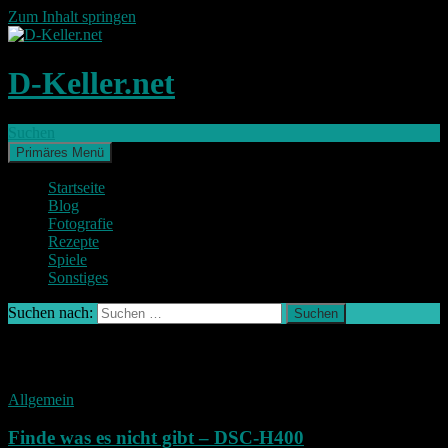
Zum Inhalt springen
D-Keller.net
Suchen
Primäres Menü
Startseite
Blog
Fotografie
Rezepte
Spiele
Sonstiges
Suchen nach:
Schlagwort-Archiv: Modell
Allgemein
Finde was es nicht gibt – DSC-H400