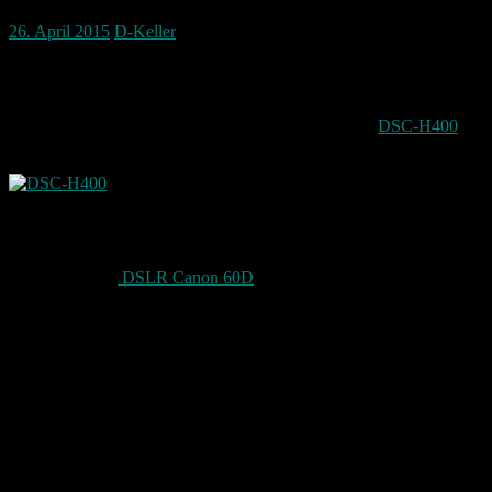
26. April 2015
D-Keller
Ein Auftrag einer Freundin. Finde eine Digicam die 200 Euro kostet
und alles kann.
Das Ergebnis zuerst: Ich habe mich mal für die Sony
DSC-H400
entschieden. Ob sie taugt ist noch eine andere Frage.
Eine Freundin von mir möchte eine neue Digicam.
„Es soll so eine wie deine Sein und 200 Euro Kosten“
MEINE ist eine
DSLR Canon 60D
. Also eine Spiegelreflex die
einige 100 Euro mehr kostet. Also ein ding der Unmöglichkeit.
Nun hab ich mich mal hingesetzt und nach den besten Kriterien in
der Preisklasse 200 Euro gesucht. Hier kommt dann fast nur eine
Bridge Kamera zur engeren auswahl.
Was alles verlangt war:
großer Zoom
großer Sensor
viele Programme