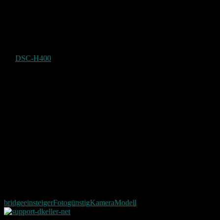
Manuelle einstell Möglichkeiten
Das sieht relativ wenig aus, ist aber in dieser Preisklasse nicht
gerade einfach.
Da besagte Freundin eine Einsteigerin im Photografieren ist, sollte
die
DSC-H400
als Einsteigerfreundliche Bridge Kompaktkamera.
Sie hat folgende merkmale:
20 Megapixel
63-fachen optischen Zoom
24,5 mm Weitwinkel
HD-Ready
Optischer Bildstabilisator
Das sind die Eckdaten der Kamera. Ob sie nun in der praxis
bewährt wird sich noch Zeigen.
Aktuell ist sie leider noch auf dem Versandweg.
bridge
einsteiger
Foto
günstig
Kamera
Modell