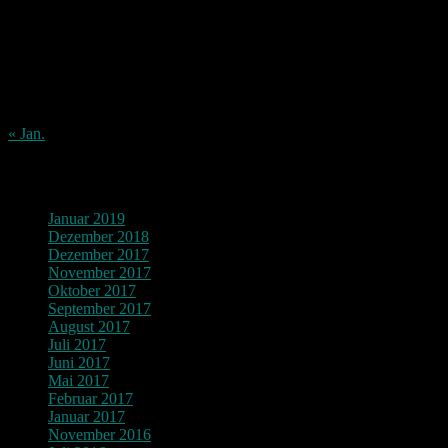
1
2
3
4
5
6
7
8
9
10
11
12
13
14
15
16
17
18
19
20
21
22
23
24
25
26
27
28
29
30
31
« Jan.
Archiv
Januar 2019
Dezember 2018
Dezember 2017
November 2017
Oktober 2017
September 2017
August 2017
Juli 2017
Juni 2017
Mai 2017
Februar 2017
Januar 2017
November 2016