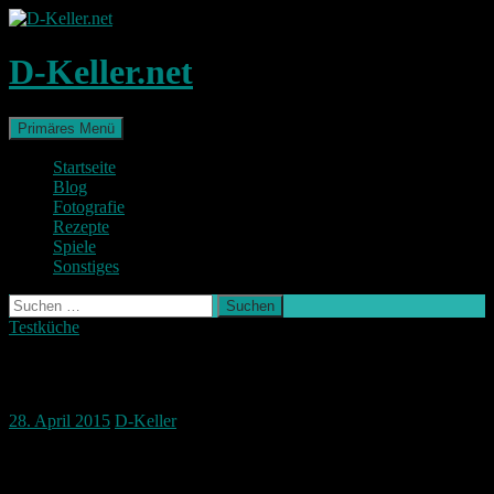
Zum
Inhalt
springen
D-Keller.net
Suchen
Primäres Menü
Startseite
Blog
Fotografie
Rezepte
Spiele
Sonstiges
Suchen
nach:
Testküche
Diamant Italiano Pizza
28. April 2015
D-Keller
Bella Italia! 🙂