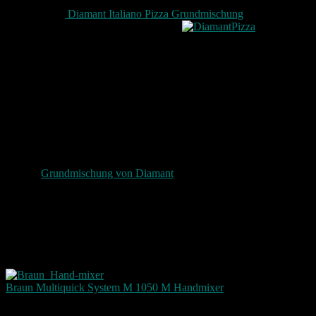
Neulich hat mir ein Kollege aus seiner 10er Pack Bestellung von
Amazon eine
Diamant Italiano Pizza Grundmischung
geschenkt um
das Ganze auch einmal auszuprobieren.
Da er auch
ein wenig Probleme beim herstellen hatte.
Er hatte wohl auch das Problem das er es ohne Hand Rührer
versucht hat. Das macht das ganze etwas schwieriger.
Ich hab mich da dann gern bereit erklärt auch eine Pizza zu testen.
Ich liebe Pizza – wie vermutlich so ziemlich jeder. Also gleich nach
der Arbeit das ganze einmal ausprobiert. Es ging wirklich
erstaunlich gut und schnell.
Bei der
Grundmischung von Diamant
sind zwei Päckchen dabei,
jeweils mit Pulver gefüllt. Eines für den Teig das andere für die
Soße.
Der Teig besteht aus Weizenmehl, Säuerungsmittel, Diphosphate,
Backtriebmittel, Natriumcarbonate, Jodsalz, Trockenhefe und
Zucker.
Diese Mischung wird einfach mit 225ml lauwarmen Wasser
vermischt und 3 Minuten mit einem Hand Rührer verknetet.
Das ist übrigens mein Handmixer:
Braun Multiquick System M 1050 M Handmixer
Bin mit ihm sehr zufrieden!