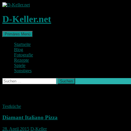
Zum
Inhalt
springen
D-Keller.net
Suchen
Primäres Menü
Startseite
Blog
Fotografie
Rezepte
Spiele
Sonstiges
Suchen
nach:
Schlagwort-Archiv: selber machen
Testküche
Diamant Italiano Pizza
28. April 2015
D-Keller