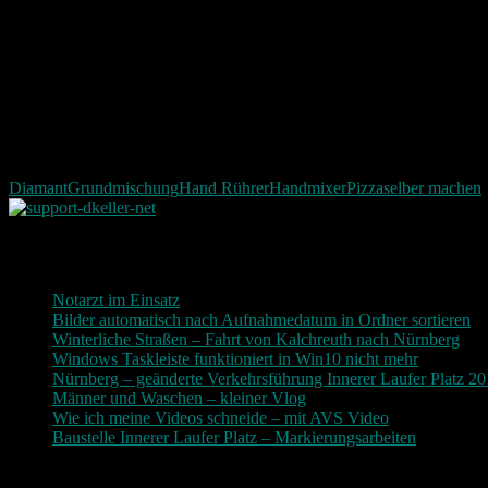
Diamant
Grundmischung
Hand Rührer
Handmixer
Pizza
selber machen
Neueste Beiträge
Notarzt im Einsatz
20. Januar 2019
Bilder automatisch nach Aufnahmedatum in Ordner sortieren
3
Winterliche Straßen – Fahrt von Kalchreuth nach Nürnberg
10
Windows Taskleiste funktioniert in Win10 nicht mehr
30. Nove
Nürnberg – geänderte Verkehrsführung Innerer Laufer Platz 2
Männer und Waschen – kleiner Vlog
9. November 2017
Wie ich meine Videos schneide – mit AVS Video
9. November
Baustelle Innerer Laufer Platz – Markierungsarbeiten
3. Novem
Photografie und mehr