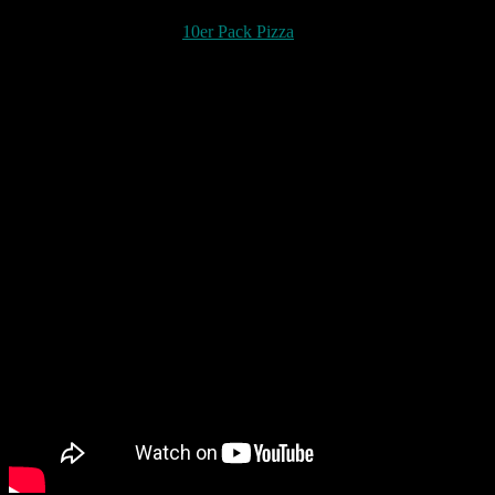
Werde mir jetzt auch ein
10er Pack Pizza
kaufen, da sie lange haltbar
geschmissen werden können. Wirklich sehr zu empfehlen und auch ges
Hier könnt ihr noch sehen wie ich meine erste Pizza Hawaii damit ge