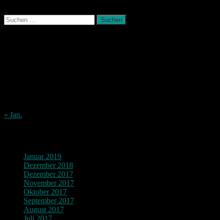
Suchen
nach:
August 2026
M
D
M
D
F
S
S
1
2
3
4
5
6
7
8
9
10
11
12
13
14
15
16
17
18
19
20
21
22
23
24
25
26
27
28
29
30
31
« Jan.
Archiv
Januar 2019
Dezember 2018
Dezember 2017
November 2017
Oktober 2017
September 2017
August 2017
Juli 2017