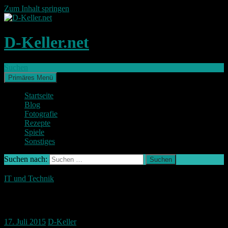
Zum Inhalt springen
D-Keller.net
Suchen
Primäres Menü
Startseite
Blog
Fotografie
Rezepte
Spiele
Sonstiges
Suchen nach:
IT und Technik
Nikon Coolpix P900
17. Juli 2015
D-Keller