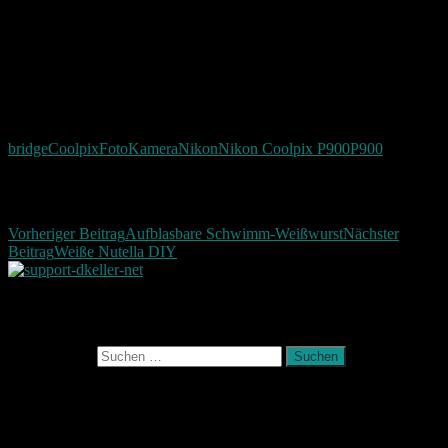
Fascinated
Happy
Sad
Angry
Bored
Afraid
bridge
Coolpix
Foto
Kamera
Nikon
Nikon Coolpix P900
P900
Beitragsnavigation
Vorheriger Beitrag
Aufblasbare Schwimm-Weißwurst
Nächster
Beitrag
Weiße Nutella DIY
Photografie und mehr
Suchen nach:
August 2026
M
D
M
D
F
S
S
1
2
3
4
5
6
7
8
9