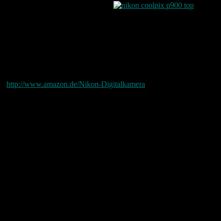
Bildqualität bei Dämmerlicht
Bildstabilisator im hohen Tele wenig effektiv
Sucher klein
Kein Blitzschuh vorhanden
Keine Aufnahme im RAW-Format möglich
Keine Ladegerät mitgeliefert
(Akku muss in der Kamera geladen werden)
Bei Amazon kann man sie aktuell nur vorbestellen
(
http://www.amazon.de/Nikon-Digitalkamera
)