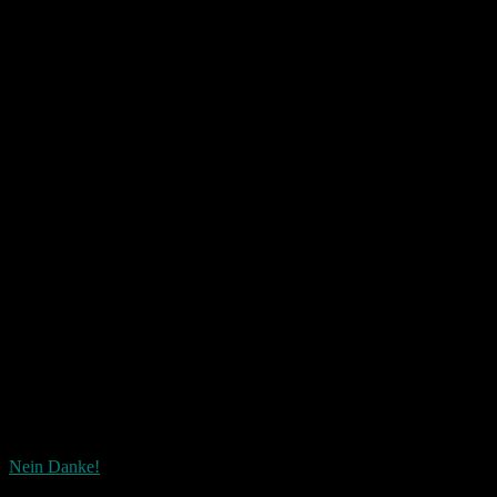
Teile deine Meinung
Nein Danke!
Wie ist dieser Beitrag?