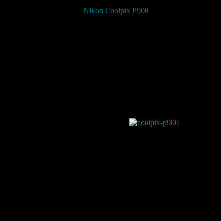
Nikon hat aktuell mit der
Nikon Coolpix P900
geschaft alle Bridge
Kameras aus zu stechen.
Die Nikon Coolpix P900 im Fazit:
Pro
Weltweit bester Zoom (83x optical zoom)
24mm Weitwinkel
Autofokus (0,27 Sekunden), Auslöseverzögerung (0,03 Sek.)
Klapp- und drehbares, 3,0 Zoll großes Display
Full-HD-Videoaufnahme
Bildstabilisierung im Videomodus
21 Szenenmodi
8 Effektfilter
Objektiv güte
Kantenschärfe
WLAN und GPS
sehr gutes handling
Speicherkarten bis 256GB
Contra