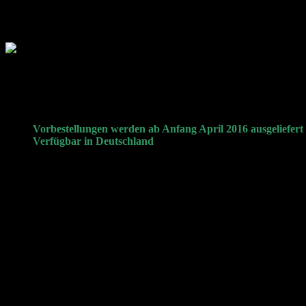
Ein Countdown auf htcvive.com hat die Wartenden die verbleibenden 
Nach einer Registrierung (auch möglich mit Google+, Facebook, ode
HTC-Vive
Vorbestellungen werden ab Anfang April 2016 ausgeliefert
Verfügbar in Deutschland
PayPal Nutzer:
Der Betrag wird eingezogen sobald sie ihre Au
Kreditkarten Nutzer:
Ihre Karte wird zunächst validiert und 
versendet wurde.
Enthält das Vive Headset, zwei drahtlose Controller, zwei Basis
Limitiertes kostenloses Bundle-Angebot: Job Simulator, Fantas
Kosten 899,00€
Schätzte Versandkosten inkl. Steuern: 60,69€
Zwischensumme: 959,69€
Das ist der Aktuelle Preis für den die HTC-Vive VR Brille zu haben is