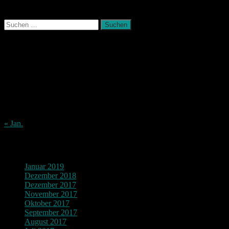
Photografie und mehr
Suchen
nach:
August 2026
M
D
M
D
F
S
S
1
2
3
4
5
6
7
8
9
10
11
12
13
14
15
16
17
18
19
20
21
22
23
24
25
26
27
28
29
30
31
« Jan.
Archiv
Januar 2019
Dezember 2018
Dezember 2017
November 2017
Oktober 2017
September 2017
August 2017