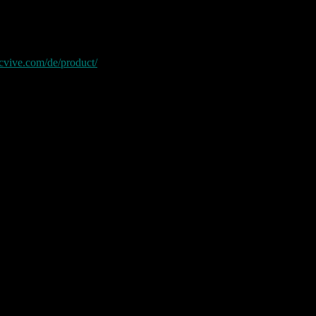
cvive.com/de/product/
 wird. Valve hat damals sehr sehr klein angefangen und hat mit Steam
in.
auch sicher bald die ersten Reaktionen und Vergleiche geben. Durch
rn und Entwicklern gehören.