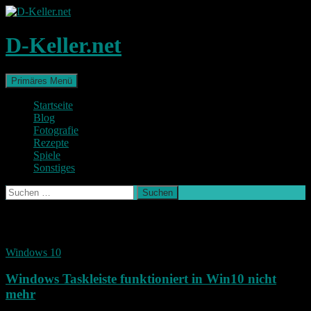
Zum
Inhalt
springen
D-Keller.net
Suchen
Primäres Menü
Startseite
Blog
Fotografie
Rezepte
Spiele
Sonstiges
Suchen
nach:
Schlagwort-Archiv: probleme
Windows 10
Windows Taskleiste funktioniert in Win10 nicht
mehr