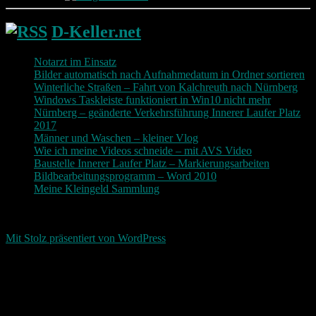
D-Keller.net
Notarzt im Einsatz
Bilder automatisch nach Aufnahmedatum in Ordner sortieren
Winterliche Straßen – Fahrt von Kalchreuth nach Nürnberg
Windows Taskleiste funktioniert in Win10 nicht mehr
Nürnberg – geänderte Verkehrsführung Innerer Laufer Platz
2017
Männer und Waschen – kleiner Vlog
Wie ich meine Videos schneide – mit AVS Video
Baustelle Innerer Laufer Platz – Markierungsarbeiten
Bildbearbeitungsprogramm – Word 2010
Meine Kleingeld Sammlung
Return To Top
d-keller.net 2015-2026
Mit Stolz präsentiert von WordPress