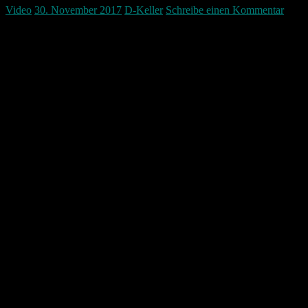
Video
30. November 2017
D-Keller
Schreibe einen Kommentar
Bei mir hat sich die Windows Taskleiste nach einigen Tagen nach
dem Update von Windows Version 1703 auf 1709 sehr komisch
verhalten. Das Startmenü hat sich nicht mehr öffnen lassen. Auch
konnte man keine rechte Maustaste mehr auf Anwendungen in der
Taskleiste machen. Auch waren alle Programme und auch der
Explorer sehr zäh. Nach diesem Workaround funktionierte alles
wieder zu 100%.