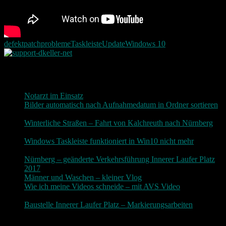
defekt
patch
probleme
Taskleiste
Update
Windows 10
Neueste Beiträge
Notarzt im Einsatz
20. Januar 2019
Bilder automatisch nach Aufnahmedatum in Ordner sortieren
3. Dezember 2018
Winterliche Straßen – Fahrt von Kalchreuth nach Nürnberg
10. Dezember 2017
Windows Taskleiste funktioniert in Win10 nicht mehr
30.
November 2017
Nürnberg – geänderte Verkehrsführung Innerer Laufer Platz
2017
19. November 2017
Männer und Waschen – kleiner Vlog
9. November 2017
Wie ich meine Videos schneide – mit AVS Video
9.
November 2017
Baustelle Innerer Laufer Platz – Markierungsarbeiten
3.
November 2017