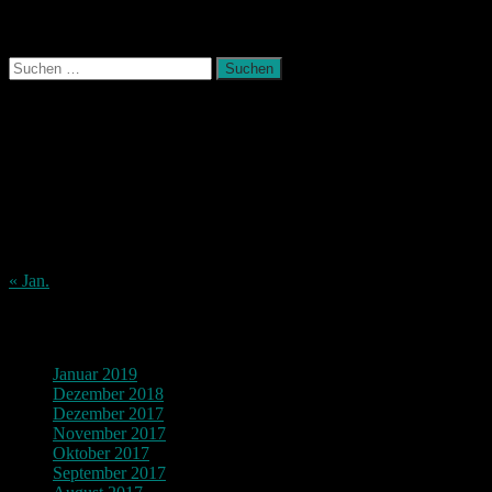
Photografie und mehr
Suchen
nach:
August 2026
M
D
M
D
F
S
S
1
2
3
4
5
6
7
8
9
10
11
12
13
14
15
16
17
18
19
20
21
22
23
24
25
26
27
28
29
30
31
« Jan.
Archiv
Januar 2019
Dezember 2018
Dezember 2017
November 2017
Oktober 2017
September 2017