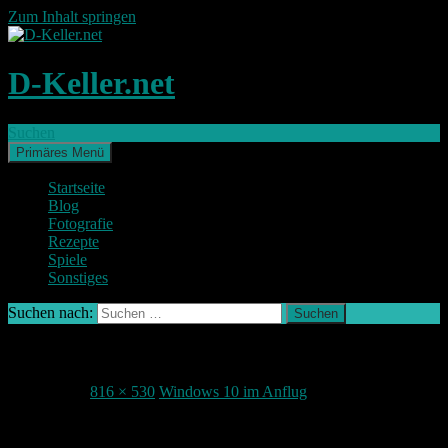
Zum Inhalt springen
D-Keller.net
Suchen
Primäres Menü
Startseite
Blog
Fotografie
Rezepte
Spiele
Sonstiges
Suchen nach:
Windows104
1. Juni 2015
816 × 530
Windows 10 im Anflug
Teile deine Meinung