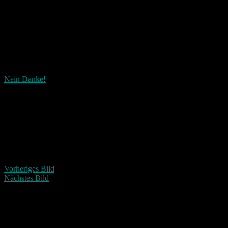
Nein Danke!
Wie ist dieser Beitrag?
Fascinated
Happy
Sad
Angry
Bored
Afraid
Vorheriges Bild
Nächstes Bild
Schreibe einen Kommentar
Deine E-Mail-Adresse wird nicht veröffentlicht.
Erforderliche
Felder sind mit
*
markiert