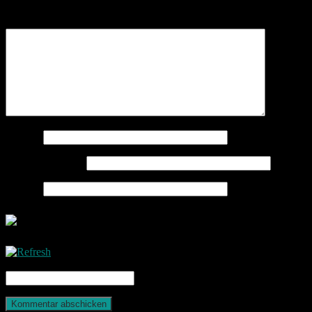
Kommentar
*
Name
*
E-Mail-Adresse
*
Website
CAPTCHA Code
*