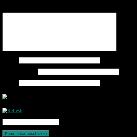
Kommentar
*
Name
*
E-Mail-Adresse
*
Website
CAPTCHA Code
*