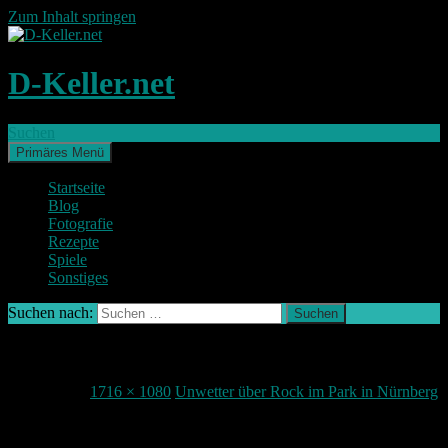
Zum Inhalt springen
D-Keller.net
Suchen
Primäres Menü
Startseite
Blog
Fotografie
Rezepte
Spiele
Sonstiges
Suchen nach:
IMG_6055-2 (Groß)
7. Juni 2015
1716 × 1080
Unwetter über Rock im Park in Nürnberg
Teile deine Meinung