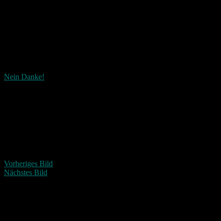
Nein Danke!
Wie ist dieser Beitrag?
Fascinated
Happy
Sad
Angry
Bored
Afraid
Vorheriges Bild
Nächstes Bild
Schreibe einen Kommentar
Deine E-Mail-Adresse wird nicht veröffentlicht.
Erforderliche
Felder sind mit
*
markiert