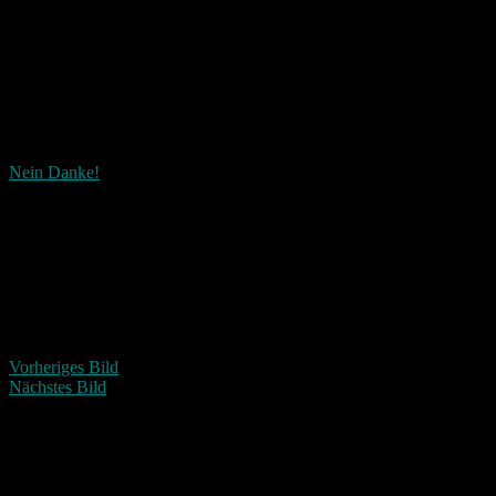
Nein Danke!
Wie ist dieser Beitrag?
Fascinated
Happy
Sad
Angry
Bored
Afraid
Vorheriges Bild
Nächstes Bild
Schreibe einen Kommentar
Deine E-Mail-Adresse wird nicht veröffentlicht.
Erforderliche
Felder sind mit
*
markiert