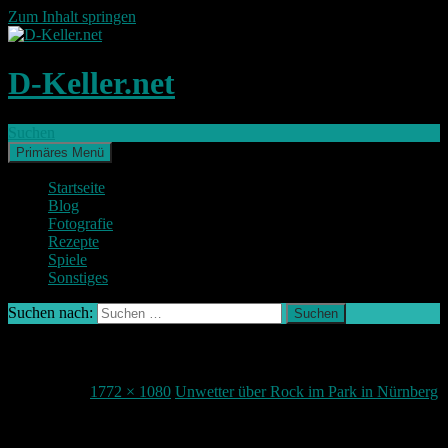
Zum Inhalt springen
D-Keller.net
Suchen
Primäres Menü
Startseite
Blog
Fotografie
Rezepte
Spiele
Sonstiges
Suchen nach:
IMG_6007-2 (Groß)
7. Juni 2015
1772 × 1080
Unwetter über Rock im Park in Nürnberg
Teile deine Meinung