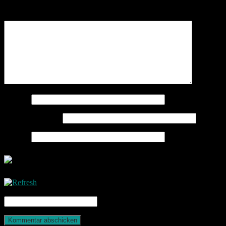
Kommentar
*
Name
*
E-Mail-Adresse
*
Website
CAPTCHA Code
*