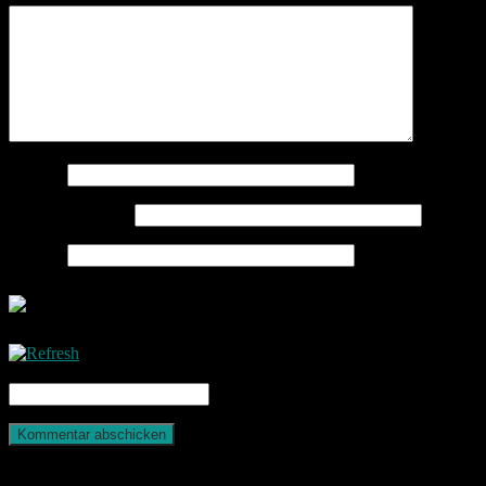
Name
*
E-Mail-Adresse
*
Website
CAPTCHA Code
*
Photografie und mehr