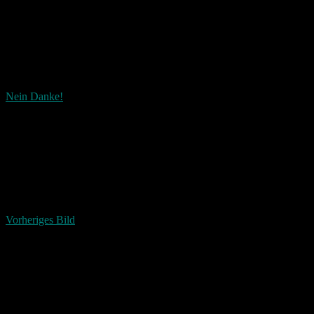
Nein Danke!
Wie ist dieser Beitrag?
Fascinated
Happy
Sad
Angry
Bored
Afraid
Vorheriges Bild
Schreibe einen Kommentar
Deine E-Mail-Adresse wird nicht veröffentlicht.
Erforderliche
Felder sind mit
*
markiert
Kommentar
*