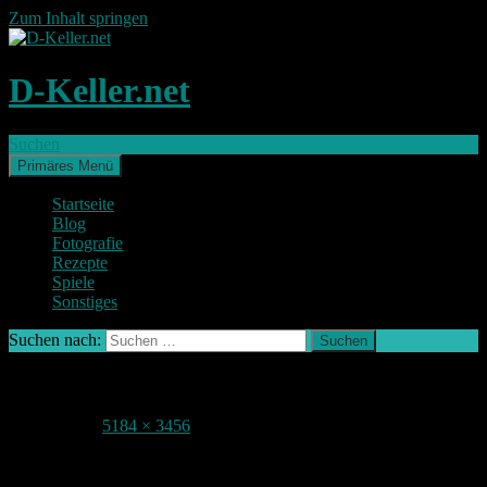
Zum Inhalt springen
D-Keller.net
Suchen
Primäres Menü
Startseite
Blog
Fotografie
Rezepte
Spiele
Sonstiges
Suchen nach:
IMG_8588-2
16. Juli 2015
5184 × 3456
Nürnberger Burg bei Nacht