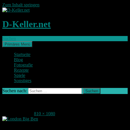
Zum Inhalt springen
D-Keller.net
Suchen
Primäres Menü
Startseite
Blog
Fotografie
Rezepte
Spiele
Sonstiges
Suchen nach:
DSCF3821 (Large)
19. August 2015
810 × 1080
Big Ben