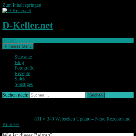
Zum Inhalt springen
D-Keller.net
Suchen
Primäres Menü
Startseite
Blog
Fotografie
Rezepte
Spiele
Sonstiges
Suchen nach:
UPDATE d-keller.net
27. Januar 2017
831 × 349
Webseiten Update – Neue Rezepte und
Kurioses
Wie ist dieser Beitrag?