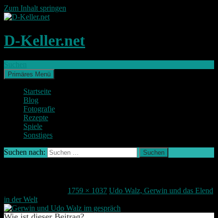
Zum Inhalt springen
D-Keller.net
Suchen
Primäres Menü
Startseite
Blog
Fotografie
Rezepte
Spiele
Sonstiges
Suchen nach:
Udowalzgerwin
21. September 2015
1759 × 1037
Udo Walz, Gerwin und das Elend
in der Welt
Wie ist dieser Beitrag?