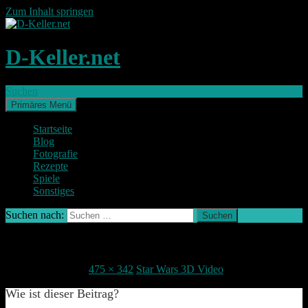
Zum Inhalt springen
D-Keller.net
Suchen
Primäres Menü
Startseite
Blog
Fotografie
Rezepte
Spiele
Sonstiges
Suchen nach:
Starwars360VR
6. Dezember 2015
475 × 342
Star Wars 3D Video
Wie ist dieser Beitrag?