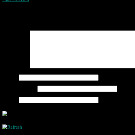
Schreibe einen Kommentar
Deine E-Mail-Adresse wird nicht veröffentlicht.
Erforderliche Felder 
Kommentar
*
Name
*
E-Mail-Adresse
*
Website