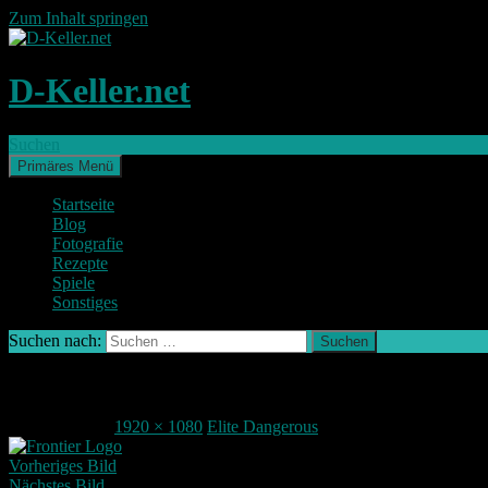
Zum Inhalt springen
D-Keller.net
Suchen
Primäres Menü
Startseite
Blog
Fotografie
Rezepte
Spiele
Sonstiges
Suchen nach:
2016-01-09_00001
17. März 2016
1920 × 1080
Elite Dangerous
Vorheriges Bild
Nächstes Bild