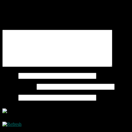
Schreibe einen Kommentar
Deine E-Mail-Adresse wird nicht veröffentlicht.
Erforderliche
Felder sind mit
*
markiert
Kommentar
*
Name
*
E-Mail-Adresse
*
Website