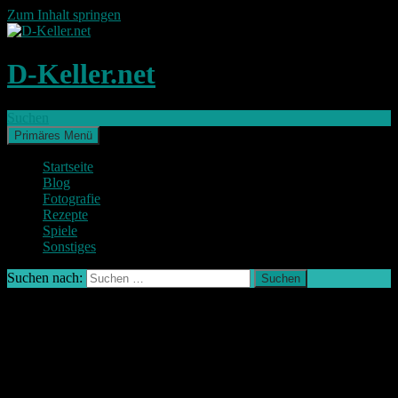
Zum Inhalt springen
D-Keller.net
Suchen
Primäres Menü
Startseite
Blog
Fotografie
Rezepte
Spiele
Sonstiges
Suchen nach:
Haftungsausschluss
(Disclaimer)
Haftung für Inhalte