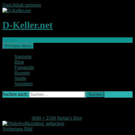
Zum Inhalt springen
D-Keller.net
Suchen
Primäres Menü
Startseite
Blog
Fotografie
Rezepte
Spiele
Sonstiges
Suchen nach:
DSC_0025_3_1
23. April 2016
3840 × 2160
Stefan’s Brot
Vorheriges Bild