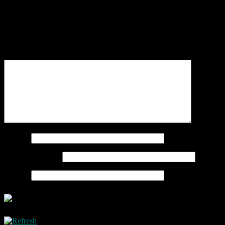
Schreibe einen Kommentar
Deine E-Mail-Adresse wird nicht veröffentlicht.
Erforderliche
Felder sind mit
*
markiert
Kommentar
*
Name
*
E-Mail-Adresse
*
Website