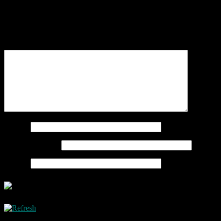
Schreibe einen Kommentar
Deine E-Mail-Adresse wird nicht veröffentlicht.
Erforderliche
Felder sind mit
*
markiert
Kommentar
*
Name
*
E-Mail-Adresse
*
Website