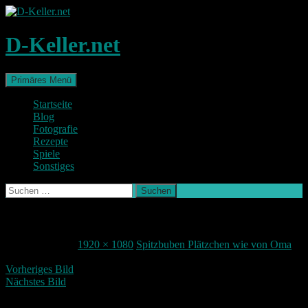
Zum
Inhalt
springen
D-Keller.net
Suchen
Primäres Menü
Startseite
Blog
Fotografie
Rezepte
Spiele
Sonstiges
Suchen
nach:
DSC_1005
23. Januar 2017
1920 × 1080
Spitzbuben Plätzchen wie von Oma
Vorheriges Bild
Nächstes Bild