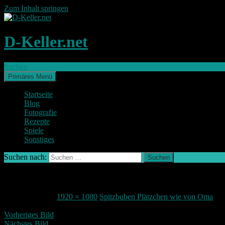
Zum Inhalt springen
D-Keller.net
Suchen
Primäres Menü
Startseite
Blog
Fotografie
Rezepte
Spiele
Sonstiges
Suchen nach:
DSC_0998
23. Januar 2017
1920 × 1080
Spitzbuben Plätzchen wie von Oma
Vorheriges Bild
Nächstes Bild