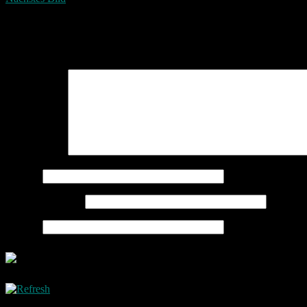
Schreibe einen Kommentar
Deine E-Mail-Adresse wird nicht veröffentlicht.
Erforderliche Felder 
Kommentar
*
Name
*
E-Mail-Adresse
*
Website