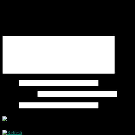
Schreibe einen Kommentar
Deine E-Mail-Adresse wird nicht veröffentlicht.
Erforderliche
Felder sind mit
*
markiert
Kommentar
*
Name
*
E-Mail-Adresse
*
Website