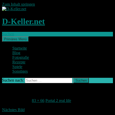
Zum Inhalt springen
D-Keller.net
Suchen
Primäres Menü
Startseite
Blog
Fotografie
Rezepte
Spiele
Sonstiges
Suchen nach:
germanflag
13. Oktober 2015
83 × 66
Portal 2 real life
Nächstes Bild