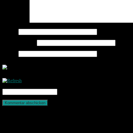
Kommentar
*
Name
*
E-Mail-Adresse
*
Website
CAPTCHA Code
*
Photografie und mehr
Return To Top