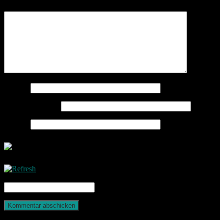
Kommentar
*
Name
*
E-Mail-Adresse
*
Website
CAPTCHA Code
*