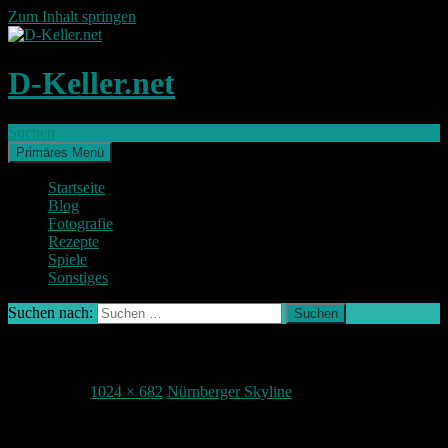
Zum Inhalt springen
D-Keller.net
Suchen
Primäres Menü
Startseite
Blog
Fotografie
Rezepte
Spiele
Sonstiges
Suchen nach:
Nürnberg Skyline normales Bild
4. Juni 2017
1024 × 682
Nürnberger Skyline
Teile deine Meinung