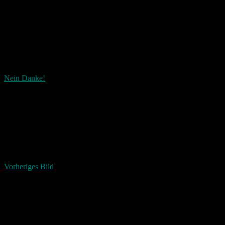
Nein Danke!
Wie ist dieser Beitrag?
Fascinated
Happy
Sad
Angry
Bored
Afraid
Vorheriges Bild
Schreibe einen Kommentar
Deine E-Mail-Adresse wird nicht veröffentlicht.
Erforderliche
Felder sind mit
*
markiert