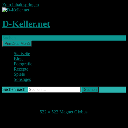
Zum Inhalt springen
D-Keller.net
Suchen
Primäres Menü
Startseite
Blog
Fotografie
Rezepte
Spiele
Sonstiges
Suchen nach:
Magnetglobus2
19. September 2015
522 × 522
Magnet Globus
Teile deine Meinung