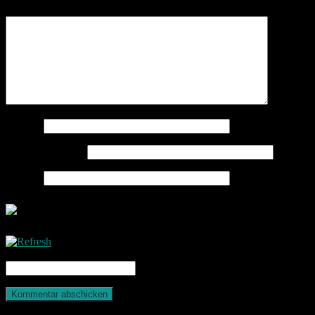
Kommentar
*
Name
*
E-Mail-Adresse
*
Website
CAPTCHA Code
*