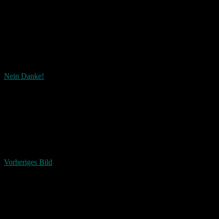
Nein Danke!
Wie ist dieser Beitrag?
Fascinated
Happy
Sad
Angry
Bored
Afraid
Vorheriges Bild
Schreibe einen Kommentar
Deine E-Mail-Adresse wird nicht veröffentlicht.
Erforderliche
Felder sind mit
*
markiert