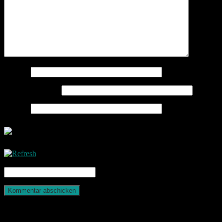
Name
*
E-Mail-Adresse
*
Website
CAPTCHA Code
*
Photografie und mehr