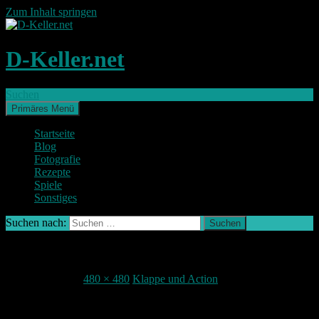
Zum Inhalt springen
D-Keller.net
Suchen
Primäres Menü
Startseite
Blog
Fotografie
Rezepte
Spiele
Sonstiges
Suchen nach:
ActionUhr
23. August 2015
480 × 480
Klappe und Action
Teile deine Meinung