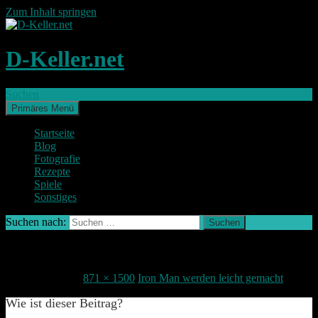
Zum Inhalt springen
D-Keller.net
Suchen
Primäres Menü
Startseite
Blog
Fotografie
Rezepte
Spiele
Sonstiges
Suchen nach:
81KYb+83pjL._SL1500_
24. August 2015
871 × 1500
Iron Man werden leicht gemacht
Wie ist dieser Beitrag?